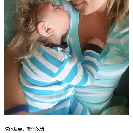
陪他玩耍，喂他吃饭