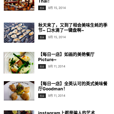
Thai！
9月 15, 2014
舌尖
秋天来了，又到了相会美味生蚝的季
节~ 口水滴了一键盘啊~
9月 15, 2014
舌尖
【每日一店】如画的美艳餐厅
Picture~
9月 11, 2014
舌尖
【每日一店】​全英认可的英式美味餐
厅Goodman！
9月 11, 2014
舌尖
instagram上都是骗人的艺术