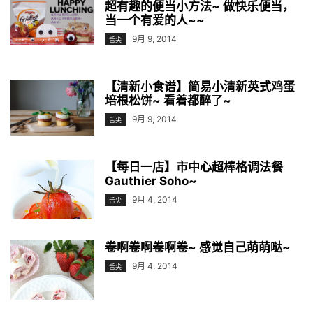
超有趣的便当小方法~ 做快乐便当，
当一个有爱的人~~
9月 9, 2014
舌尖
【清新小食谱】简易小清新英式鸡蛋
培根松饼~ 看着都醉了~
9月 9, 2014
舌尖
【每日一店】市中心超棒格调法餐
Gauthier Soho~
9月 4, 2014
舌尖
卷啊卷啊卷啊卷~ 感觉自己萌萌哒~
9月 4, 2014
舌尖