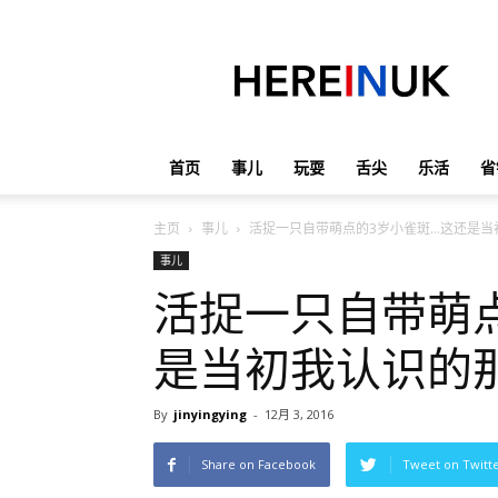
英
国
那
些
事
儿
首页
事儿
玩耍
舌尖
乐活
省
主页
事儿
活捉一只自带萌点的3岁小雀斑…这还是当
事儿
活捉一只自带萌
是当初我认识的
By
jinyingying
-
12月 3, 2016
Share on Facebook
Tweet on Twitt