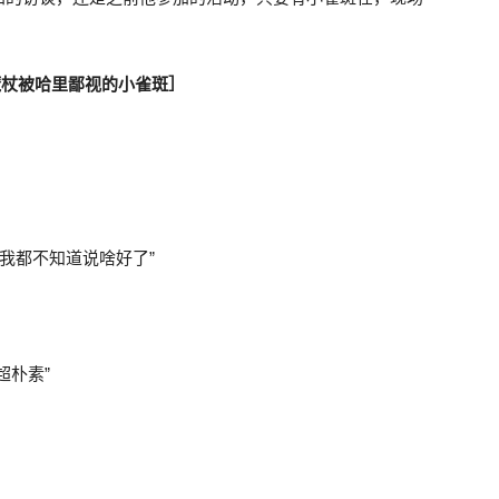
魔杖被哈里鄙视的小雀斑］
？我都不知道说啥好了”
超朴素”