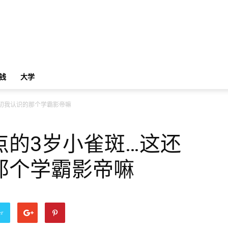
钱
大学
初我认识的那个学霸影帝嘛
点的3岁小雀斑…这还
那个学霸影帝嘛
er