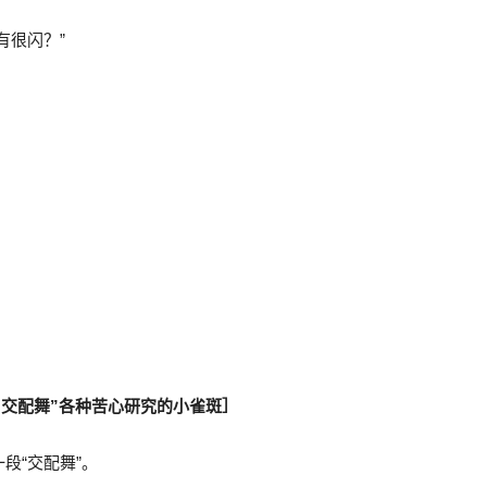
有很闪？”
“交配舞”各种苦心研究的小雀斑］
段“交配舞”。