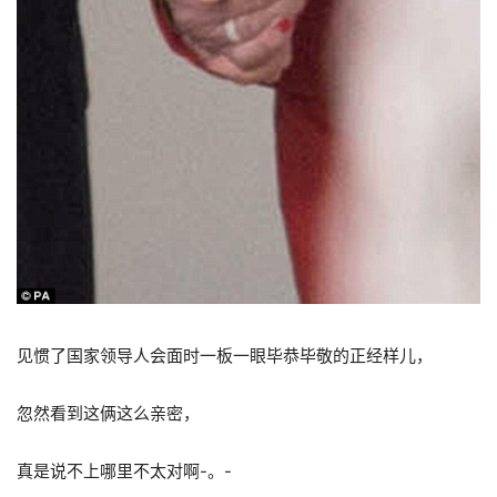
见惯了国家领导人会面时一板一眼毕恭毕敬的正经样儿，
忽然看到这俩这么亲密，
真是说不上哪里不太对啊-。-