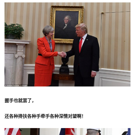
握手也就罢了，
还各种搀扶各种手牵手各种深情对望啊！