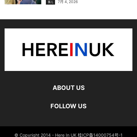
7月 4, 2026
事儿
ABOUT US
FOLLOW US
© Copyright 2014 - Here In UK 桂ICP备14000754号-1