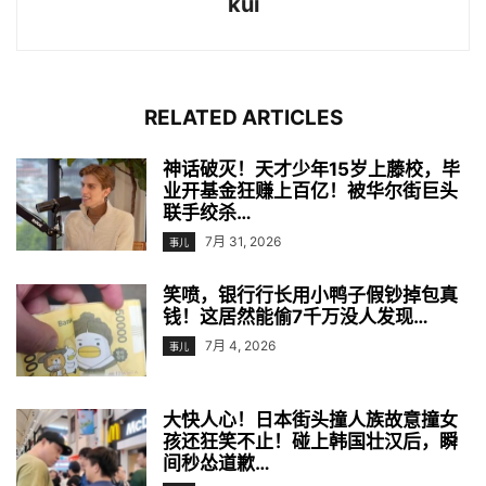
kui
RELATED ARTICLES
神话破灭！天才少年15岁上藤校，毕
业开基金狂赚上百亿！被华尔街巨头
联手绞杀…
7月 31, 2026
事儿
笑喷，银行行长用小鸭子假钞掉包真
钱！这居然能偷7千万没人发现…
7月 4, 2026
事儿
大快人心！日本街头撞人族故意撞女
孩还狂笑不止！碰上韩国壮汉后，瞬
间秒怂道歉…