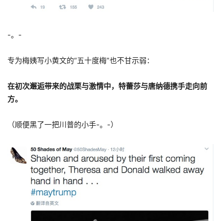
-。-
专为梅姨写小黄文的“五十度梅”也不甘示弱：
在初次邂逅带来的战栗与激情中，特蕾莎与唐纳德携手走向前
方。
（顺便黑了一把川普的小手-。-）