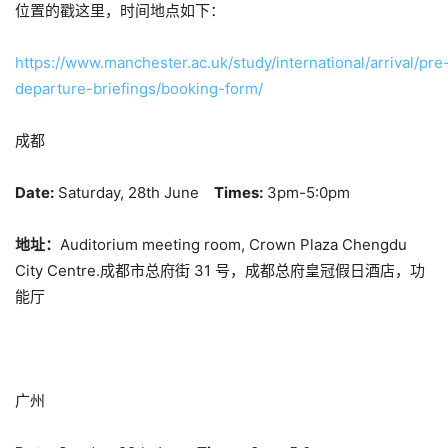
位置的戳这里，时间地点如下：
https://www.manchester.ac.uk/study/international/arrival/pre
departure-briefings/booking-form/
成都
Date:
Saturday, 28th June
Times:
3pm-5:0pm
地址：
Auditorium meeting room, Crown Plaza Chengdu
City Centre.成都市总府街 31 号，成都总府皇冠假日酒店，功
能厅
广州