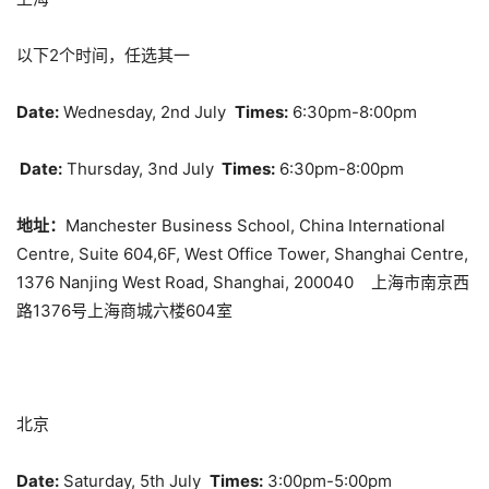
以下2个时间，任选其一
Date:
Wednesday, 2nd July
Times:
6:30pm-8:00pm
Date:
Thursday, 3nd July
Times:
6:30pm-8:00pm
地址：
Manchester Business School, China International
Centre, Suite 604,6F, West Office Tower, Shanghai Centre,
1376 Nanjing West Road, Shanghai, 200040 上海市南京西
路1376号上海商城六楼604室
北京
Date:
Saturday, 5th July
Times:
3:00pm-5:00pm