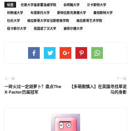
标签
伦敦大学皇家霍洛威学院
伯明翰大学
兰卡斯特大学
利物浦大学
布里斯托大学
斯特拉斯克莱德大学
曼彻斯特大学
杜伦大学
格拉斯哥大学亚当斯密商学院
格拉斯哥艺术学院
纽卡斯尔大学
英国诺丁汉大学
谢菲尔德大学
上一篇
下一篇
一砖火过一定胡萝卜？盘点The
【多萌图慎入】在英国寻找草泥
X-Factor历届冠军
马的身影