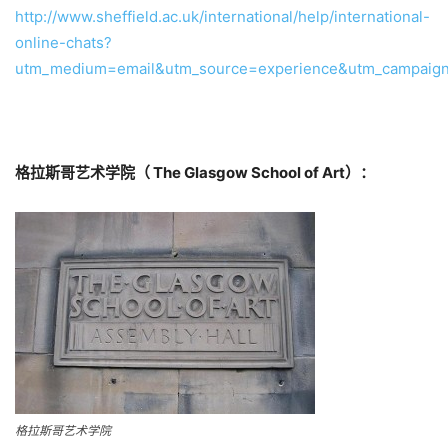
http://www.sheffield.ac.uk/international/help/international-
online-chats?
utm_medium=email&utm_source=experience&utm_campaig
格拉斯哥艺术学院（ The Glasgow School of Art）：
格拉斯哥艺术学院