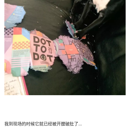
我到现场的时候它就已经被开膛破肚了…