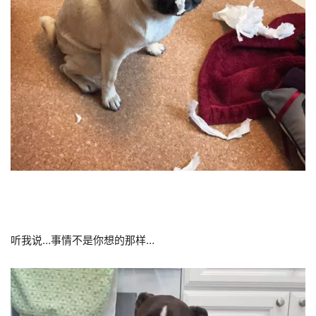
听我说…事情不是你想的那样…