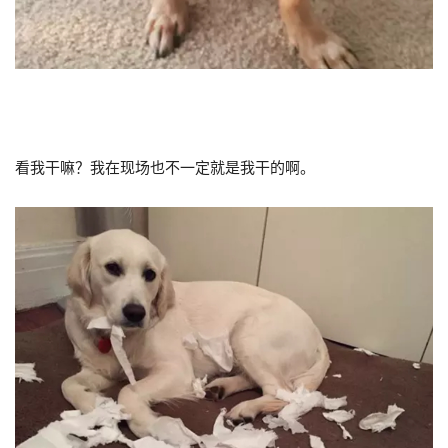
看我干嘛？我在现场也不一定就是我干的啊。