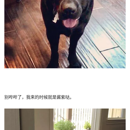
别哔哔了，我来的时候就是酱紫哒。