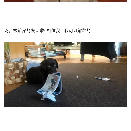
呀，被铲屎的发现啦~相信我，我可以解释的…