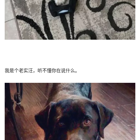
我是个老实汪，听不懂你在说什么。