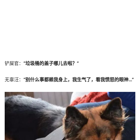
铲屎官：
“垃圾桶的盖子哪儿去啦？”
无辜汪：
“别什么事都赖我身上，我生气了，看我愤怒的眼神…”