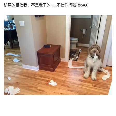
铲屎的相信我，不是我干的……不信你问猫(✪ω✪)