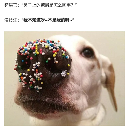
铲屎官：“鼻子上的糖屑是怎么回事？”
演技汪：
“我不知道呀~不是我的呀~”