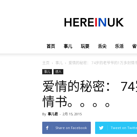
英
国
那
些
事
儿
首页
事儿
玩耍
舌尖
乐活
省
主页
事儿
爱情的秘密： 74岁的老爷爷的1万多封情
事儿
感人
爱情的秘密： 7
情书。。。。
By
事儿君
-
2月 15, 2015
Share on Facebook
Tweet on Twitt