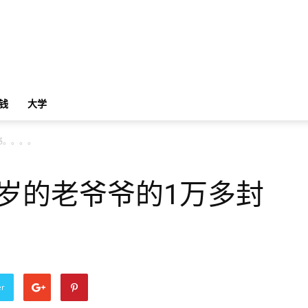
钱
大学
书。。。。
4岁的老爷爷的1万多封
er