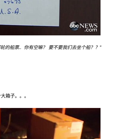
轮的船票.. 你有空嘛？ 要不要我们去坐
个船？？”
。
个大箱子。。。