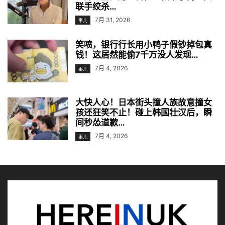
联手绞杀…
7月 31, 2026
事儿
笑喷，银行行长用小鸭子假钞掉包真
钱！这居然能偷7千万没人发现…
7月 4, 2026
事儿
大快人心！日本街头撞人族故意撞女
孩还狂笑不止！碰上韩国壮汉后，瞬
间秒怂道歉…
7月 4, 2026
事儿