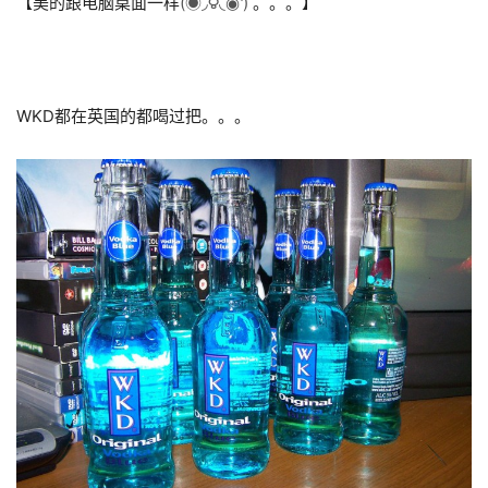
【美的跟电脑桌面一样
(́◉◞౪◟◉‵)
。。。】
WKD都在英国的都喝过把。。。