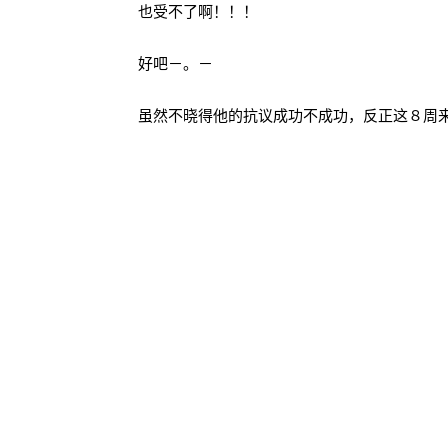
也受不了啊！！！
好吧－。－
虽然不晓得他的抗议成功不成功，反正这８周