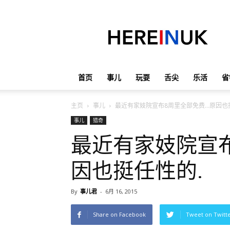
英
国
那
些
事
儿
首页
事儿
玩耍
舌尖
乐活
省
主页
事儿
最近有家妓院宣布8周里全部免费…原因也
事儿
猎奇
最近有家妓院宣
因也挺任性的.
By
事儿君
-
6月 16, 2015
Share on Facebook
Tweet on Twitt