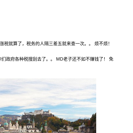
停涨税就算了，税务的人隔三差五就来查一次。。 烦不烦！
们政府各种税搜刮去了。。 MD老子还不如不赚钱了！ 免