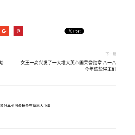
下一篇
暗
女王一高兴发了一大堆大英帝国荣誉勋章.八一八
今年这些得主们
爱分享英国最搞最有意思大小事.