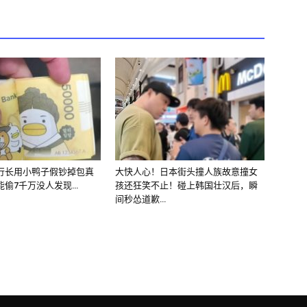
行长用小鸭子假钞掉包真
大快人心！日本街头撞人族故意撞女
能偷7千万没人发现…
孩还狂笑不止！碰上韩国壮汉后，瞬
间秒怂道歉…