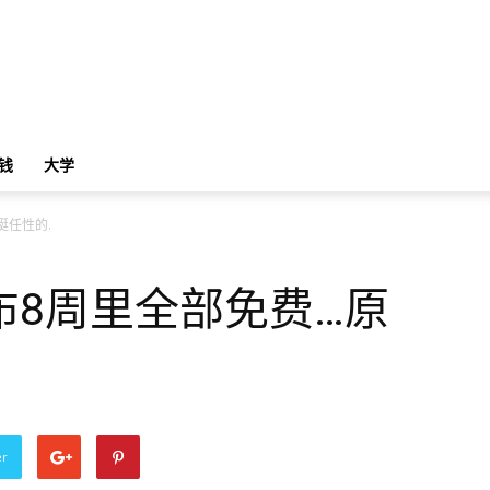
钱
大学
挺任性的.
布8周里全部免费…原
er