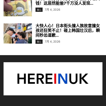
钱！这居然能偷7千万没人发现…
7月 4, 2026
事儿
大快人心！日本街头撞人族故意撞女
孩还狂笑不止！碰上韩国壮汉后，瞬
间秒怂道歉…
7月 4, 2026
事儿