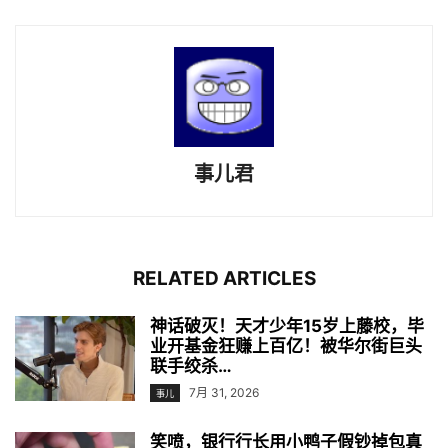
事儿君
RELATED ARTICLES
神话破灭！天才少年15岁上藤校，毕
业开基金狂赚上百亿！被华尔街巨头
联手绞杀…
7月 31, 2026
事儿
笑喷，银行行长用小鸭子假钞掉包真