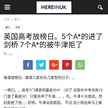
主页
事儿
事儿
大学
英国高考放榜日。5个A*的进了
剑桥 7个A*的被牛津拒了
By
事儿君
-
3月 19, 2014
每逢放榜日，都是几家欢乐几家愁的日子。。
一哥们。。高考7门课拿到最高分A* （对了 这家伙中考也有13
门拿了最高分） 只报名申了牛津。。。厄。牛津十分感动。然
后拒绝了他-_- 好吧。牛津没说原因。 不过 这小哥后来马上被