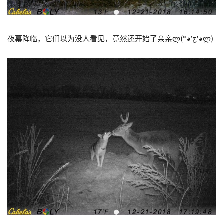
夜幕降临，它们以为没人看见，竟然还开始了亲亲ლ(°◕‵ƹ′◕ლ)