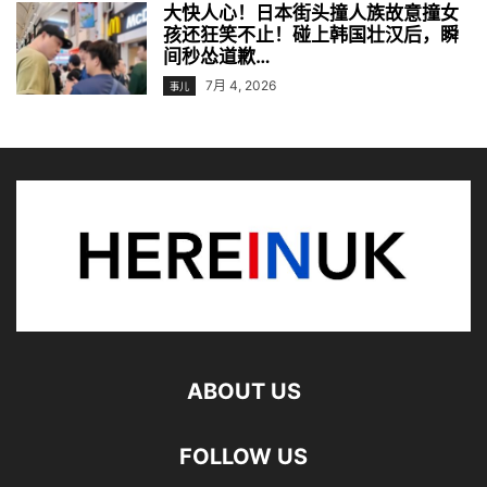
大快人心！日本街头撞人族故意撞女
孩还狂笑不止！碰上韩国壮汉后，瞬
间秒怂道歉…
7月 4, 2026
事儿
ABOUT US
FOLLOW US