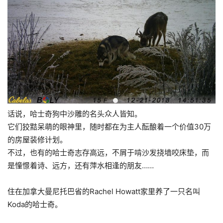
话说，哈士奇
狗中沙雕
的名头众人皆知。
它们狡黠呆萌的眼神里，随时都在为主人酝酿着一个价值30万
的房屋装修计划。
不过，也有的哈士奇志存高远，不屑于啃沙发挠墙咬床垫，而
是憧憬着诗、远方，还有萍水相逢的朋友……
住在加拿大曼尼托巴省的Rachel Howatt家里养了一只名叫
Koda的哈士奇。