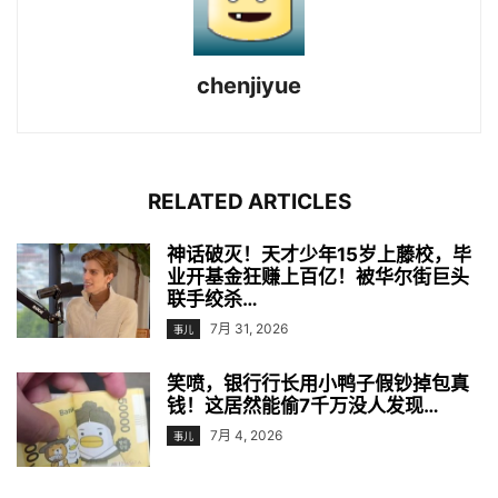
chenjiyue
RELATED ARTICLES
神话破灭！天才少年15岁上藤校，毕
业开基金狂赚上百亿！被华尔街巨头
联手绞杀…
7月 31, 2026
事儿
笑喷，银行行长用小鸭子假钞掉包真
钱！这居然能偷7千万没人发现…
7月 4, 2026
事儿