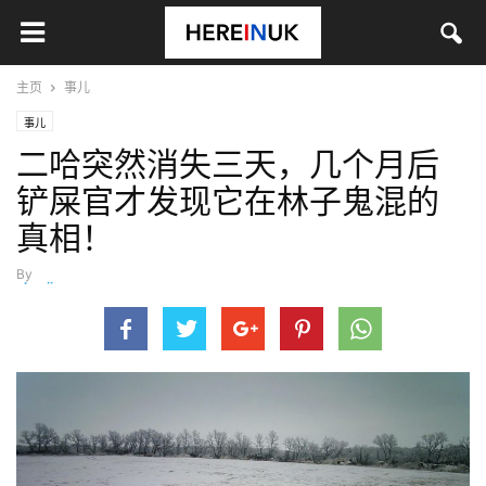
主页
事儿
事儿
二哈突然消失三天，几个月后
铲屎官才发现它在林子鬼混的
真相！
By
chenjiyue
-
3月 16, 2019