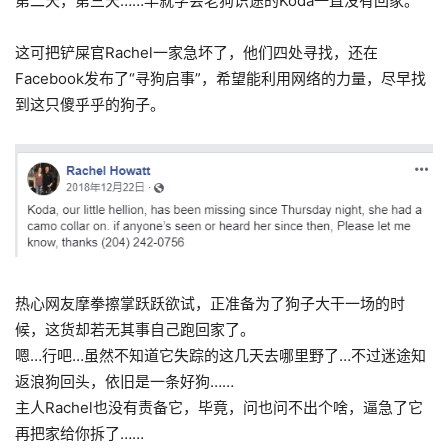
第二天，第三天……早就学会老狗识途的Koda一直没有回家。
这可把铲屎官Rachel一家急坏了，他们四处寻找，还在
Facebook发布了“寻狗启事”，希望能利用网络的力量，尽早找
到这只傻乎乎的狗子。
热心网友摩拳擦掌跃跃欲试，正准备为了狗子大干一场的时
候，这货却若无其事自己跑回家了。
嗯…行吧…虽然不知道它失踪的这几天去哪里野了…不过迷途知
返浪狗回头，依旧是一条好狗……
主人Rachel也没有责备它，毕竟，问也问不出个啥，逼急了它
再把家给你拆了……