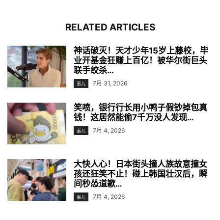
RELATED ARTICLES
神话破灭！天才少年15岁上藤校，毕
业开基金狂赚上百亿！被华尔街巨头
联手绞杀…
7月 31, 2026
事儿
笑喷，银行行长用小鸭子假钞掉包真
钱！这居然能偷7千万没人发现…
7月 4, 2026
事儿
大快人心！日本街头撞人族故意撞女
孩还狂笑不止！碰上韩国壮汉后，瞬
间秒怂道歉…
7月 4, 2026
事儿