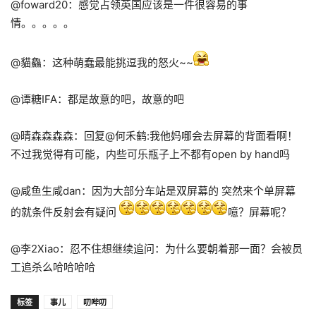
@foward20：感觉占领英国应该是一件很容易的事
情。。。。。
@貓鱻：这种萌蠢最能挑逗我的怒火~~
@谭糖IFA：都是故意的吧，故意的吧
@晴森森森森：回复@何禾鹤:我他妈哪会去屏幕的背面看啊！
不过我觉得有可能，内些可乐瓶子上不都有open by hand吗
@咸鱼生咸dan：因为大部分车站是双屏幕的 突然来个单屏幕
的就条件反射会有疑问
噫？屏幕呢？
@李2Xiao：忍不住想继续追问：为什么要朝着那一面？会被员
工追杀么哈哈哈哈
标签
事儿
叨哔叨