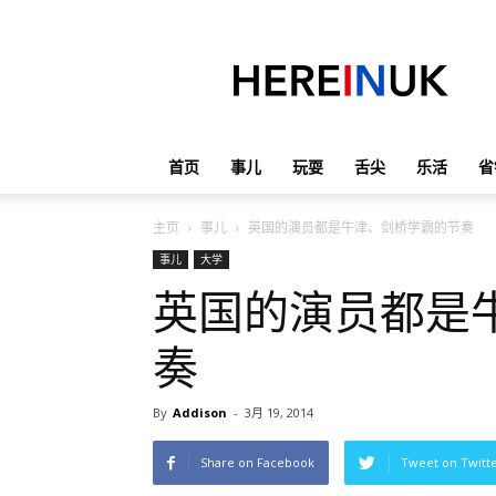
英
国
那
些
事
儿
首页
事儿
玩耍
舌尖
乐活
省
主页
事儿
英国的演员都是牛津、剑桥学霸的节奏
事儿
大学
英国的演员都是
奏
By
Addison
-
3月 19, 2014
Share on Facebook
Tweet on Twitt