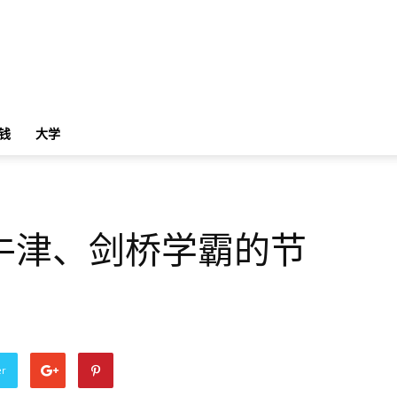
钱
大学
牛津、剑桥学霸的节
er