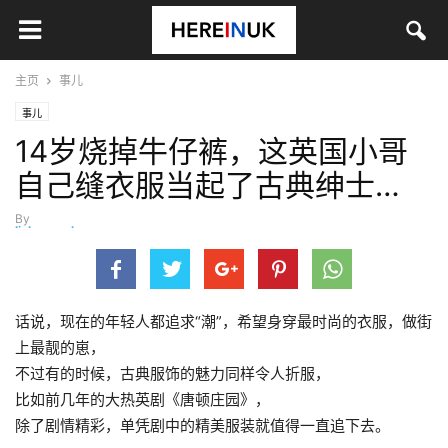
主页
事儿
事儿
14岁烧掉牛仔裤，这英国小哥
自己缝衣服当起了古典绅士…
By
lizhuangzhuang
-
6月 27, 2019
话说，现在的年轻人都追求“潮”，希望身穿最时尚的衣服，做街
上最靓的崽，
不过有的时候，古典服饰的魅力同样令人折服，
比如前几年的大热英剧《唐顿庄园》，
除了剧情精彩，单凭剧中的精美服装就值得一直追下去。