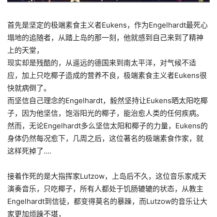
首先是坚定的极端素食主义者Eukens，作为Engelhardt最死心
塌地的追随者，从踏上岛的那一刻，他就感到自己来到了精神
上的天堂，
现实却是残酷的，从遥远的德国来到南太平洋，
对
气候不适
应，加上只吃椰子造成的营养不良，极端素食主义者Eukens很
快就病倒了
。
而坚信自己理念的Engelhardt，毅然坚持让Eukens晒太阳吃椰
子，因为他坚信，饱浴阳光的椰子，能治愈人类的任何疾病。
然而，无论Engelhardt多么坚信太阳和椰子的力量，Eukens的
身体仍然每况愈下，几周之后，这位著名的极端素食作家，就
这样死掉了….
接着作死的是大指挥家Lutzow，上岛后不久，这位音乐家成天
演奏音乐，只吃椰子，所有人都处于饥肠辘辘的状态，从教主
Engelhardt到信徒，都变得莫名的暴躁，而
Lutzow的音乐让大
家更加烦躁不堪，