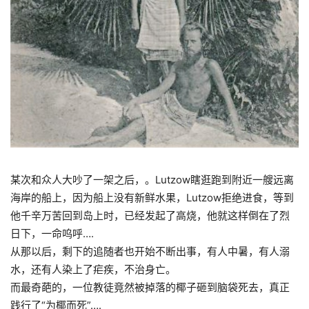
某次和众人大吵了一架之后，。Lutzow瞎逛跑到附近一艘远离
海岸的船上，因为船上没有新鲜水果，Lutzow拒绝进食，等到
他千辛万苦回到岛上时，已经发起了高烧，他就这样倒在了烈
日下，一命呜呼….
从那以后，剩下的追随者也开始不断
出事
，有人中暑，有人溺
水，还有人染上了疟疾，不治身亡。
而最奇葩的，一位教徒竟然被掉落的椰子砸到脑袋死去，真正
践行了“为椰而死”….