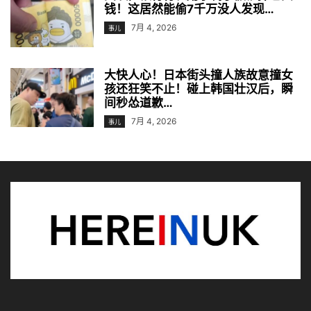
钱！这居然能偷7千万没人发现…
7月 4, 2026
事儿
大快人心！日本街头撞人族故意撞女
孩还狂笑不止！碰上韩国壮汉后，瞬
间秒怂道歉…
7月 4, 2026
事儿