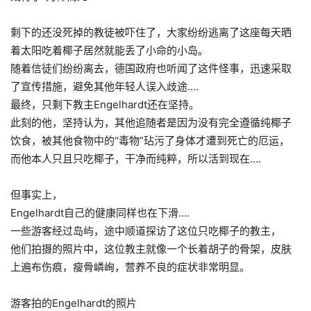
剩下的还没死掉的教徒被吓住了，大家纷纷逃离了这座每天晒
着太阳吃着椰子居然就能丢了小命的小岛。
随着信徒们纷纷离去，德国政府也听闻了这件怪事，迅速采取
了宣传措施，避免其他年轻人误入歧途….
最终，只剩下教主Engelhardt还在坚持
。
此刻的他，坚持认为，其他追随者是因为没有完全遵循纯椰子
饮食，被其他食物中的“毒物”玷污了身体才遭到死亡的厄运，
而他本人只且只吃椰子，干净而纯粹，所以活到现在….
但事实上，
Engelhardt自己的健康同样也在下滑….
一些游客经过岛屿，途中顺道探访了这位只吃椰子的教主，
他们拍摄的照片中，这位教主就像一个长着胡子的骨架，皮肤
上遍布伤痕，瘦骨嶙峋，营养不良的症状非常明显。
游客拍的Engelhardt的照片