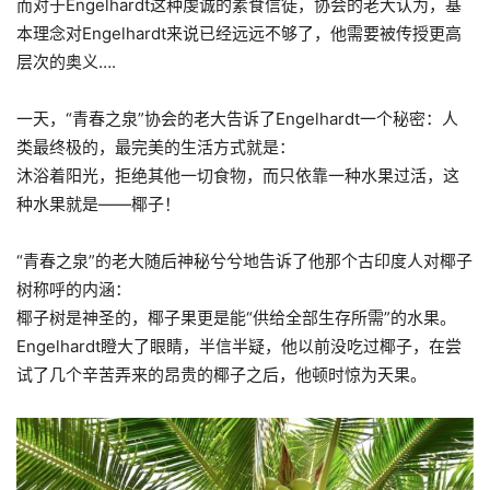
而
对于Engelhardt这种虔诚的素食信徒，协会的老大认为，基
本理念对Engelhardt来说已经远远不够了，他需要被传授更高
层次的奥义….
一天，“青春之泉”协会的老大告诉了Engelhardt一个秘密
：
人
类最终极的，最完美的生活方式就是：
沐浴着阳光，拒绝其他一切食物，而只依靠一种水果过活，这
种水果就是——椰子！
“青春之泉”的老大随后神秘兮兮地告诉了他那个古印度人对椰子
树称呼的内涵：
椰子树是神圣的，椰子果更是能“供给全部生存所需”的水果。
Engelhardt瞪大了眼睛，半信半疑，他以前没吃过椰子，在尝
试了几个辛苦弄来的昂贵的椰子之后，他顿时惊为天果。