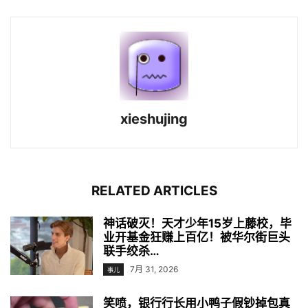
xieshujing
RELATED ARTICLES
神话破灭！天才少年15岁上藤校，毕
业开基金狂赚上百亿！被华尔街巨头
联手绞杀…
7月 31, 2026
事儿
笑喷，银行行长用小鸭子假钞掉包真