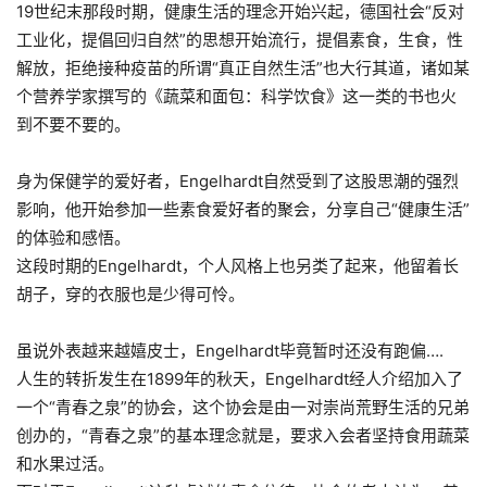
19世纪末那段时期，健康生活的理念开始兴起，德国社会
“
反对
工业化，提倡回归自然
”
的思想开始流行，提倡素食，生食，性
解放，拒绝接种疫苗的所谓“真正自然生活”也大行其道，诸如某
个营养学家撰写的《蔬菜和面包：科学饮食》这一类的书也火
到不要不要的。
身为保健学的爱好者，Engelhardt自然受到了这股思潮的强烈
影响，他开始参加一些素食爱好者的聚会，分享自己“健康生活”
的体验和感悟。
这段时期的Engelhardt，个人风格上也另类了起来，他留着长
胡子，穿的衣服也是少得可怜
。
虽说外表越来越嬉皮士，Engelhardt毕竟暂时还没有跑偏….
人生的转折发生在1899年的秋天，Engelhardt经人介绍加入了
一个“青春之泉”的协会，这个协会是由一对崇尚荒野生活的兄弟
创办的，“青春之泉”的基本理念就是
，
要求入会者坚持食用蔬菜
和水果过活
。