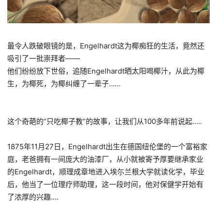
最令人跌破眼镜的是，Engelhardt这为椰痴狂的生活，竟然还
吸引了一批崇拜者
——
他们纷纷放下世俗，追随Engelhardt晒太阳喝椰汁，从此为椰
生，为椰死，为椰纠缠了一辈子……
这个奇葩的“只吃椰子教”的故事，让我们从100多年前说起…..
1875年11月27日，Engelhardt出生在德国纽伦堡的一个富裕家
庭，老爸
拥有
一间庞大的油漆厂，从小就被寄予厚要继承家业
的Engelhardt，顺理成章地进入埃尓兰根大学就读化学，毕业
后，他当了一位理疗师助理，这一段时间，他对保健学开始有
了浓厚的兴趣….