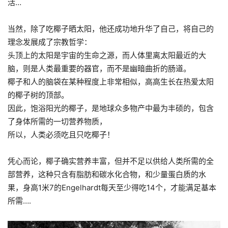
活…
当然，除了吃椰子晒太阳，他
还
成功地升华了自己，将自己的
理念发展成了宗教哲学：
头顶上的太阳是宇宙的生命之源，而人体里离太阳最近的大
脑，则是人类最重要的器官，而不是幽暗曲折的肠道
。
椰子和人的脑袋在某种程度上非常相似，高高生长在热爱太阳
的椰子树的顶部。
因此，饱浴阳光的椰子，是地球众多物产中最为丰硕的，包含
了身体所需的一切营养物质，
所以，人类必须吃且只吃椰子！
凭心而论，椰子确实营养丰富，但并不足以供给人类所需的全
部营养，这种只含有脂肪和碳水化合物，和少量蛋白质的水
果，身高1米7的Engelhardt每天至少得吃14个，才能满足基本
所需….