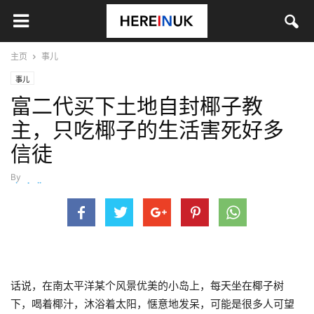
主页
事儿
事儿
富二代买下土地自封椰子教
主，只吃椰子的生活害死好多
信徒
By
xieshujing
-
7月 23, 2019
话说，在南太平洋某个风景优美的小岛上，
每天
坐在椰子树
下，喝着椰汁，沐浴着太阳
，
惬意地发呆，
可能
是很多人可望