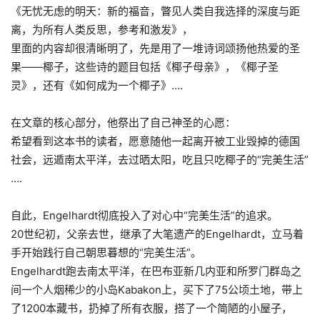
《无忧无虑的明天：新的福音，瞥见人类自我选择的深度与距
离，为所有人类反思，参考和激发》，
里面的内容却很清晰明了，先是用了一堆诗词颂扬他热爱的圣
果——椰子，这些诗的题目包括《椰子母亲》，《椰子圣
灵》，还有《如何成为一个椰子》….
在文章的核心部分，他祭出了自己神圣的心愿：
希望看到这本书的读者，愿意随他一起离开被工业毁掉的德国
社会，远遁南太平洋，去过晒太阳，吃且只吃椰子的“完美生活”
….
自此，Engelhardt彻底投入了对心中“完美生活”的追求。
20世纪初，父亲去世，继承了大笔遗产的Engelhardt，立马着
手开始践行自己朝思暮想的“完美生活”。
Engelhardt跑去南太平洋，
在巴布亚新几内亚和所罗门群岛之
间一个人烟稀少的小岛Kabakon上，买下了75公顷土地，带上
了1200本藏书，扔掉了所有衣服，搭了一个简陋的小屋子，