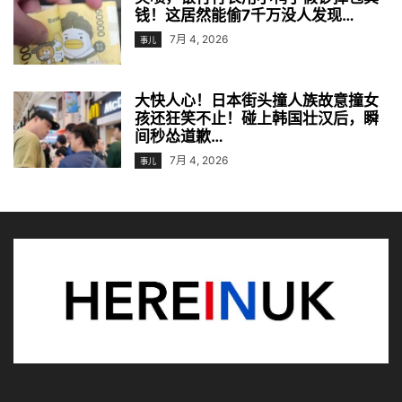
钱！这居然能偷7千万没人发现…
7月 4, 2026
事儿
大快人心！日本街头撞人族故意撞女
孩还狂笑不止！碰上韩国壮汉后，瞬
间秒怂道歉…
7月 4, 2026
事儿