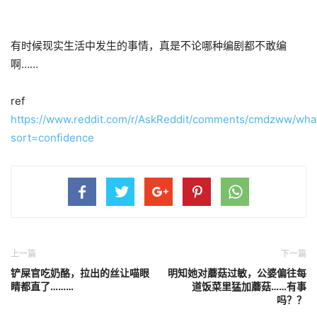
有时候现实生活中发生的事情，真是不论哪种编剧都不敢编
啊……
ref
https://www.reddit.com/r/AskReddit/comments/cmdzww/what_i
sort=confidence
上一篇
下一篇
铲屎官吃奶酪，拉出的丝让喵眼
明知她对蘑菇过敏，公婆偏往每
睛都直了………
道饭菜里猛加蘑菇……有事
吗？？