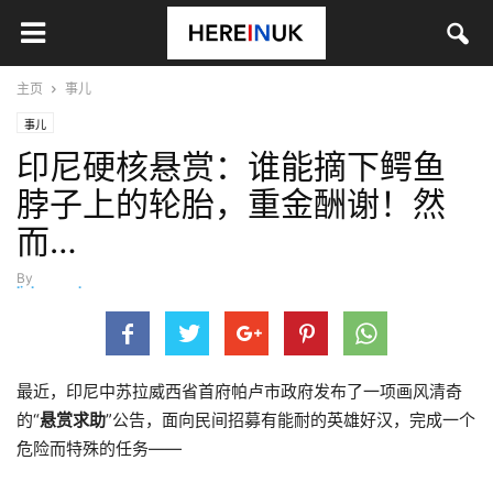
主页
事儿
事儿
印尼硬核悬赏：谁能摘下鳄鱼
脖子上的轮胎，重金酬谢！然
而…
By
lizhuangzhuang
-
2月 6, 2020
最近，印尼中苏拉威西省首府帕卢市政府发布了一项画风清奇
的“
悬赏求助
”公告，面向民间招募有能耐的英雄好汉，完成一个
危险而特殊的任务——