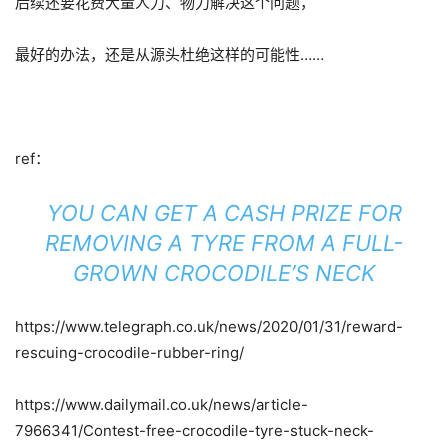
后续还要花费大量人力、物力解决这个问题，
最好的办法，还是从源头杜绝这样的可能性……
ref：
YOU CAN GET A CASH PRIZE FOR
REMOVING A TYRE FROM A FULL-
GROWN CROCODILE’S NECK
https://www.telegraph.co.uk/news/2020/01/31/reward-
rescuing-crocodile-rubber-ring/
https://www.dailymail.co.uk/news/article-
7966341/Contest-free-crocodile-tyre-stuck-neck-