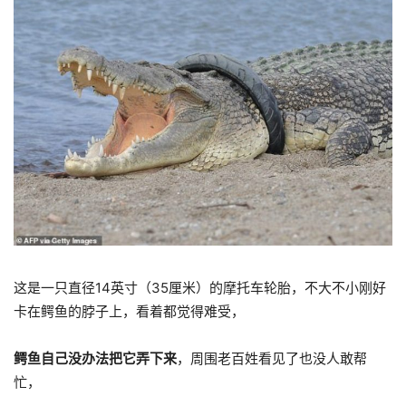
这是一只直径14英寸（35厘米）的摩托车轮胎，不大不小刚好
卡在鳄鱼的脖子上，看着都觉得难受，
鳄鱼自己没办法把它弄下来
，周围老百姓看见了也没人敢帮
忙，