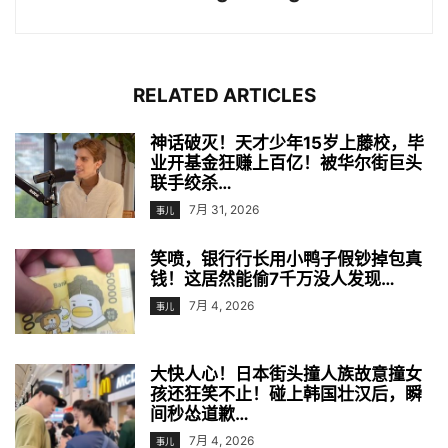
RELATED ARTICLES
神话破灭！天才少年15岁上藤校，毕
业开基金狂赚上百亿！被华尔街巨头
联手绞杀…
7月 31, 2026
事儿
笑喷，银行行长用小鸭子假钞掉包真
钱！这居然能偷7千万没人发现…
7月 4, 2026
事儿
大快人心！日本街头撞人族故意撞女
孩还狂笑不止！碰上韩国壮汉后，瞬
间秒怂道歉…
7月 4, 2026
事儿