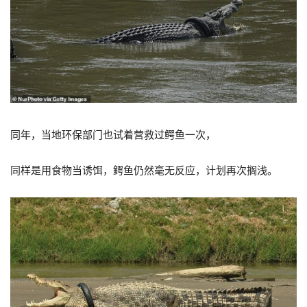
同年，当地环保部门也试着营救过鳄鱼一次，
同样是用食物当诱饵，鳄鱼仍然毫无反应，计划再次搁浅。