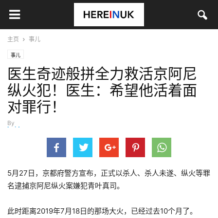
主页
事儿
事儿
医生奇迹般拼全力救活京阿尼
纵火犯！医生：希望他活着面
对罪行！
By
beidong
-
5月 29, 2020
5月27日，京都府警方宣布，正式以杀人、杀人未遂、纵火等罪
名逮捕京阿尼纵火案嫌犯青叶真司。
此时距离2019年7月18日的那场大火，已经过去10个月了。