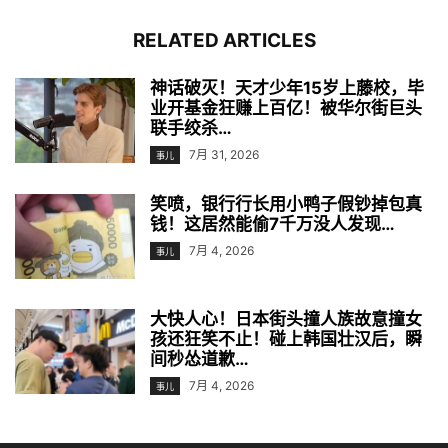
RELATED ARTICLES
神话破灭！天才少年15岁上藤校，毕
业开基金狂赚上百亿！被华尔街巨头
联手绞杀…
7月 31, 2026
事儿
笑喷，银行行长用小鸭子假钞掉包真
钱！这居然能偷7千万没人发现…
7月 4, 2026
事儿
大快人心！日本街头撞人族故意撞女
孩还狂笑不止！碰上韩国壮汉后，瞬
间秒怂道歉…
7月 4, 2026
事儿