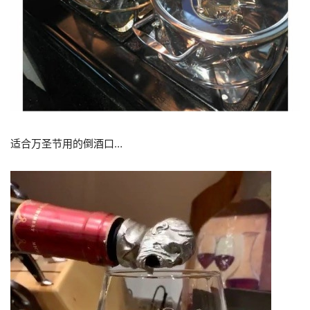
适合万圣节用的倒酒口…