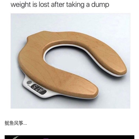
鱿鱼风筝…