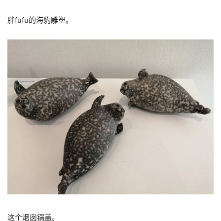
胖fufu的海豹雕塑。
这个烟囱锅盖。