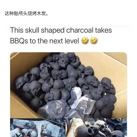
这种骷颅头烧烤木炭。