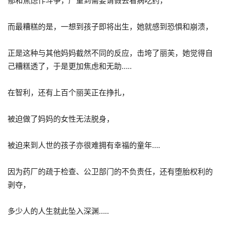
郁和焦虑作斗争，严重到需要请假去看病吃药，
而最糟糕的是，一想到孩子即将出生，她就感到恐惧和崩溃，
正是这种与其他妈妈截然不同的反应，击垮了丽芙，她觉得自
己糟糕透了，于是更加焦虑和无助…..
在智利，还有上百个丽芙正在挣扎，
被迫做了妈妈的女性无法脱身，
被迫来到人世的孩子亦很难拥有幸福的童年….
因为药厂的疏于检查、公卫部门的不负责任，还有堕胎权利的
剥夺，
多少人的人生就此坠入深渊…..