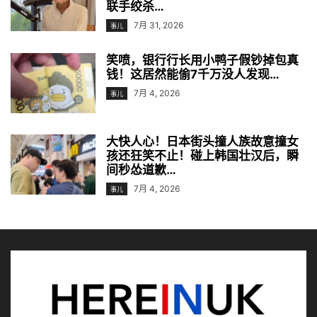
联手绞杀…
7月 31, 2026
事儿
笑喷，银行行长用小鸭子假钞掉包真
钱！这居然能偷7千万没人发现…
7月 4, 2026
事儿
大快人心！日本街头撞人族故意撞女
孩还狂笑不止！碰上韩国壮汉后，瞬
间秒怂道歉…
7月 4, 2026
事儿