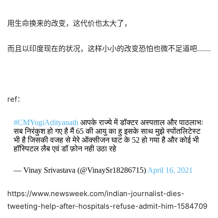
用生命换来的改变，这代价也太大了，
而且以印度现在的状况，这样小小的改变恐怕也微不足道吧…….
ref：
#CMYogiAdityanath
आपके राज्ये में डॉक्टर अस्पताल और पाठलाभः
सब निरंकुश हो गए है मैं 65 की आयु का हु इसके साथ मुझे स्पोंतलिटेस्ट
भी है जिसकी वजह से मेरे ऑक्सीजन घाट के 52 हो गया है और कोई भी
हॉस्पिटल लैब एवं डॉ फ़ोन नही उठा रहे
— Vinay Srivastava (@VinaySr18286715)
April 16, 2021
https://www.newsweek.com/indian-journalist-dies-
tweeting-help-after-hospitals-refuse-admit-him-1584709