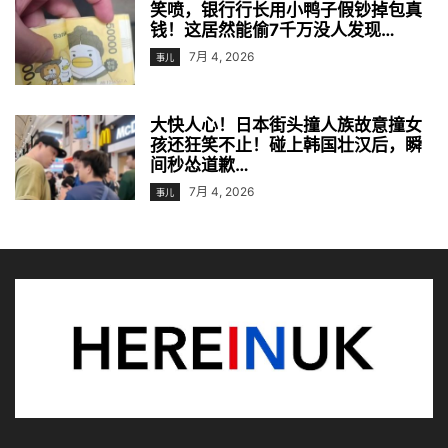
笑喷，银行行长用小鸭子假钞掉包真
钱！这居然能偷7千万没人发现…
7月 4, 2026
事儿
大快人心！日本街头撞人族故意撞女
孩还狂笑不止！碰上韩国壮汉后，瞬
间秒怂道歉…
7月 4, 2026
事儿