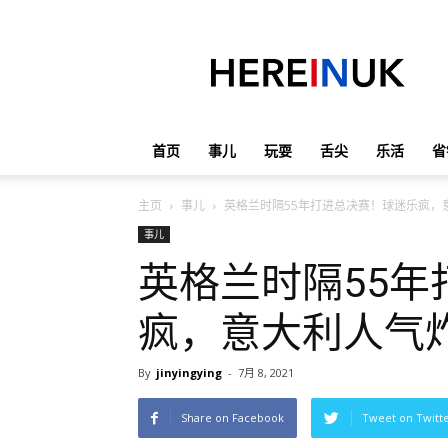
英
国
那
些
事
儿
首页
事儿
玩耍
舌尖
乐活
省
主页
事儿
英格兰时隔55年打进总决赛！球迷乐疯，
事儿
英格兰时隔55
疯，意大利人气
By
jinyingying
-
7月 8, 2021
Share on Facebook
Tweet on Twitt