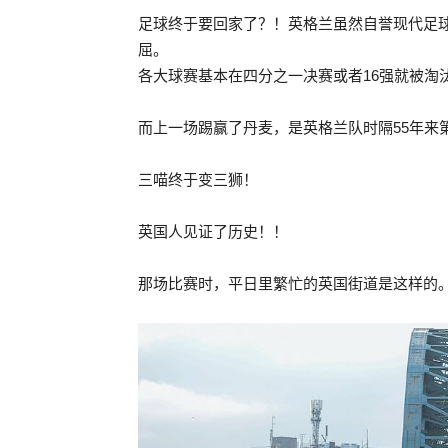
足球终于要回家了？！英格兰虽然自誉现代足
屈。
各大球赛基本在四分之一决赛或者16强就被淘
而上一场踢赢了丹麦，是英格兰队时隔55年来
三喵终于变三狮！
英国人见证了历史！！
那场比赛时，平日里繁忙的英国街道是这样的