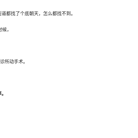
街道都找了个底朝天，怎么都找不到。
时候，
兽医诊所动手术。
声。