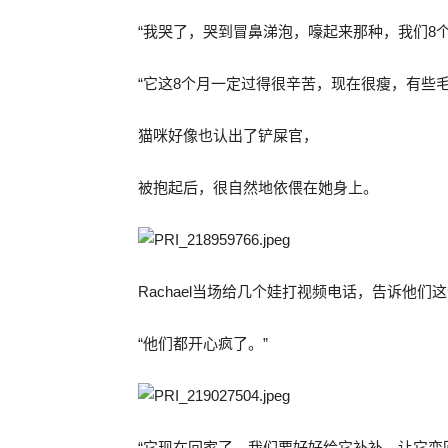
“我哭了，哭到冒鼻涕泡，嚎起来那种，我们8
“它这8个月一定过得很辛苦，现在很瘦，有些
猫咪好像也认出了铲屎官，
被抱起后，很自然地依偎在她身上。
Rachael当场给几个娃打视频电话，告诉他们
“他们都开心疯了。”
“它现在回家了，我们要好好给它补补，让它变回原