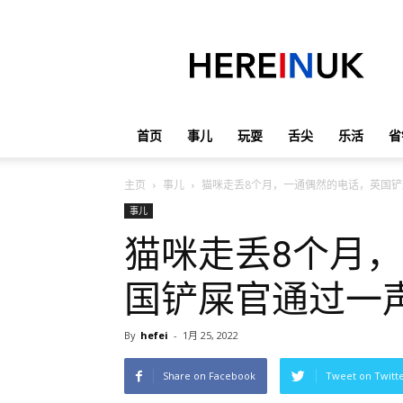
英
国
那
些
事
儿
首页
事儿
玩耍
舌尖
乐活
省
主页
事儿
猫咪走丢8个月，一通偶然的电话，英国
事儿
猫咪走丢8个月
国铲屎官通过一
By
hefei
-
1月 25, 2022
Share on Facebook
Tweet on Twitt