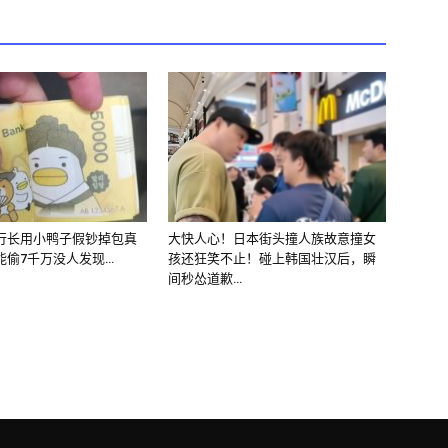
行长用小鸭子假钞掉包真
大快人心！日本街头撞人族故意撞女
能偷7千万没人发现…
孩还狂笑不止！碰上韩国壮汉后，瞬
间秒怂道歉…