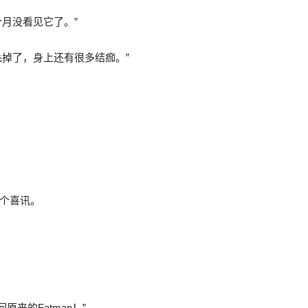
个月没看见它了。”
毛掉了，身上还有很多结痂。”
这个喜讯。
来的Fatman！”