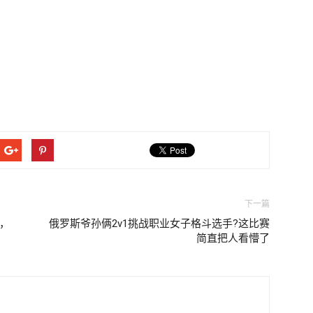
下一篇
，
俄罗斯爷孙俩2v1挑战职业女子格斗选手?这比赛
简直把人看懵了