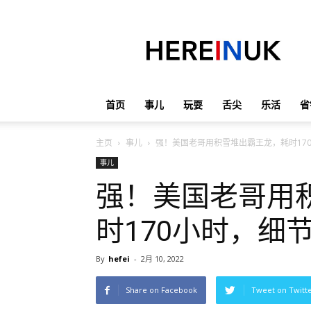
英
国
那
些
事
儿
首页
事儿
玩耍
舌尖
乐活
省
主页
事儿
强！美国老哥用积雪堆出霸王龙，耗时17
事儿
强！美国老哥用
时170小时，细
By
hefei
-
2月 10, 2022
Share on Facebook
Tweet on Twitt