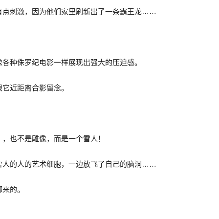
有点刺激，因为他们家里刷新出了一条霸王龙……
像各种侏罗纪电影一样展现出强大的压迫感。
跟它近距离合影留念。
），也不是雕像，而是一个雪人！
雪人的人的艺术细胞，一边放飞了自己的脑洞……
哪来的。