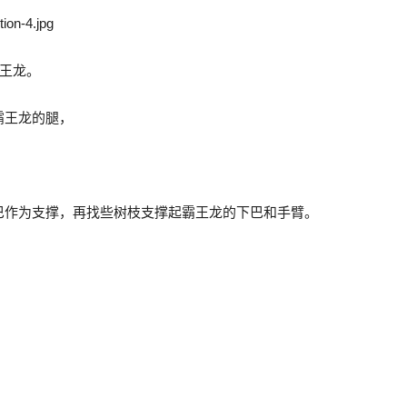
霸王龙。
霸王龙的腿，
巴作为支撑，再找些树枝支撑起霸王龙的下巴和手臂。