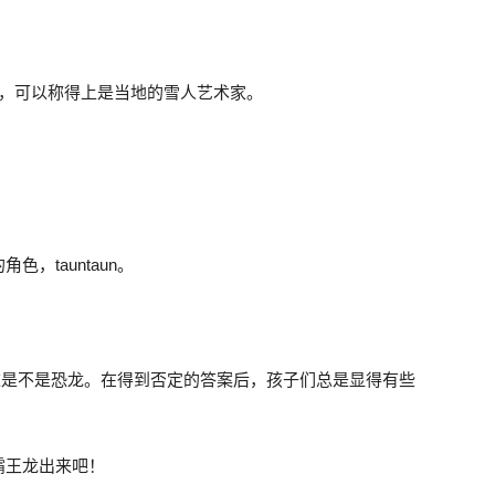
om），可以称得上是当地的雪人艺术家。
，
，tauntaun。
问他这是不是恐龙。在得到否定的答案后，孩子们总是显得有些
霸王龙出来吧！