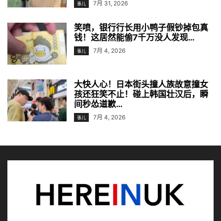
7月 31, 2026
事儿
笑喷，银行行长用小鸭子假钞掉包真
钱！这居然能偷7千万没人发现…
7月 4, 2026
事儿
大快人心！日本街头撞人族故意撞女
孩还狂笑不止！碰上韩国壮汉后，瞬
间秒怂道歉…
7月 4, 2026
事儿