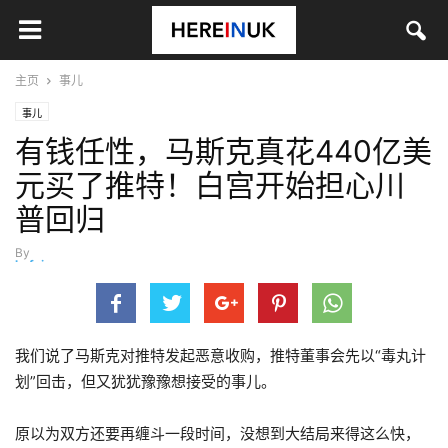
主页
事儿
事儿
有钱任性，马斯克真花440亿美
元买了推特！白宫开始担心川
普回归
By
hefei
-
4月 26, 2022
我们说了马斯克对推特发起恶意收购，推特董事会先以“毒丸计
划”回击，但又犹犹豫豫想接受的事儿。
原以为双方还要再缠斗一段时间，没想到大结局来得这么快，