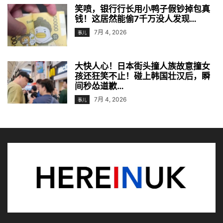
笑喷，银行行长用小鸭子假钞掉包真
钱！这居然能偷7千万没人发现…
7月 4, 2026
事儿
大快人心！日本街头撞人族故意撞女
孩还狂笑不止！碰上韩国壮汉后，瞬
间秒怂道歉…
7月 4, 2026
事儿