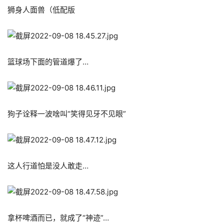
狮身人面兽（低配版
篮球场下面的管道爆了…
狗子诠释一波啥叫“笑得见牙不见眼”
这人行道怕是没人敢走…
拿杯啤酒而已，就成了“神迹”…