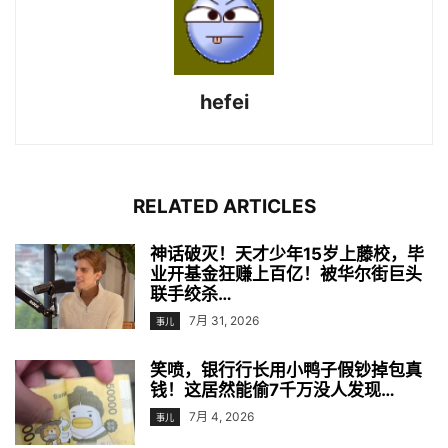
hefei
RELATED ARTICLES
神话破灭！天才少年15岁上藤校，毕
业开基金狂赚上百亿！被华尔街巨头
联手绞杀…
7月 31, 2026
事儿
笑喷，银行行长用小鸭子假钞掉包真
钱！这居然能偷7千万没人发现…
7月 4, 2026
事儿