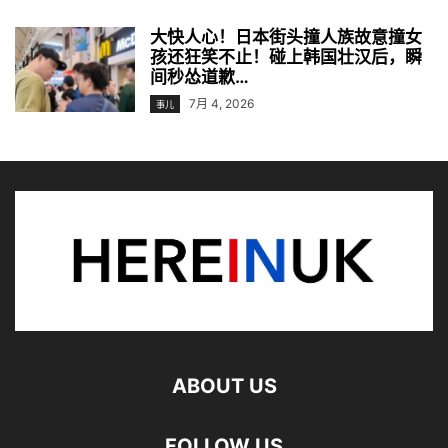
大快人心！日本街头撞人族故意撞女
孩还狂笑不止！碰上韩国壮汉后，瞬
间秒怂道歉…
7月 4, 2026
事儿
ABOUT US
FOLLOW US