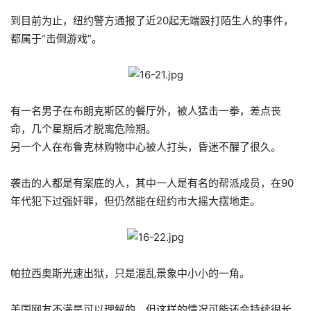
到目前为止，纽约警方通报了近20起无端殴打陌生人的事件，
都属于“击倒游戏”。
有一名男子在布朗克斯区的餐厅外，被人猛击一拳，差点丧
命，几个星期后才脱离危险期。
另一个人在布鲁克林购物中心被人打头，昏迷不醒了很久。
袭击的人都是有案底的人，其中一人是有名的帮派成员，在90
年代犯下过强奸罪，但仍然能在纽约市大摇大摆地走。
帕拉西奥斯光速出狱，只是混乱景象中小小的一角。
美国网友不满是可以理解的，但这样的情况可能还会持续很长