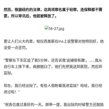
然而，根据纽约的法律，这两项罪名属于轻罪，连保释都不需
要，所以审讯后，他就被释放了。
更让人们火大的是，帕拉西奥斯在Ins上说警察对他特别好，他
没受一点惩罚。
“警察在下东区追了我5分钟，还告诉我‘追捕很有趣’。……我从
自行车上摔下来，肩膀脱臼了，他们先把我送到医院，然后到
监狱。
现在，我已经出狱了。有些人很盼着我进监狱？哈哈，我已经
进过啦！”
“祝各位度过美好的一天。顺带一提，我出狱的时候警方还鼓励