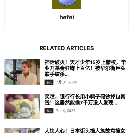
hefei
RELATED ARTICLES
神话破灭！天才少年15岁上藤校，毕
业开基金狂赚上百亿！被华尔街巨头
联手绞杀…
7月 31, 2026
事儿
笑喷，银行行长用小鸭子假钞掉包真
钱！这居然能偷7千万没人发现…
7月 4, 2026
事儿
大快人心！日本街头撞人族故意撞女