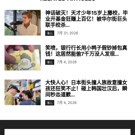
神话破灭！天才少年15岁上藤校，毕
业开基金狂赚上百亿！被华尔街巨头
联手绞杀…
7月 31, 2026
事儿
笑喷，银行行长用小鸭子假钞掉包真
钱！这居然能偷7千万没人发现…
7月 4, 2026
事儿
大快人心！日本街头撞人族故意撞女
孩还狂笑不止！碰上韩国壮汉后，瞬
间秒怂道歉…
7月 4, 2026
事儿