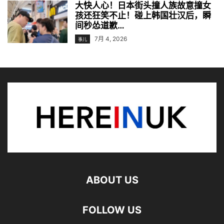
大快人心！日本街头撞人族故意撞女
孩还狂笑不止！碰上韩国壮汉后，瞬
间秒怂道歉…
7月 4, 2026
事儿
ABOUT US
FOLLOW US