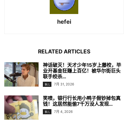
hefei
RELATED ARTICLES
神话破灭！天才少年15岁上藤校，毕
业开基金狂赚上百亿！被华尔街巨头
联手绞杀…
7月 31, 2026
事儿
笑喷，银行行长用小鸭子假钞掉包真
钱！这居然能偷7千万没人发现…
7月 4, 2026
事儿