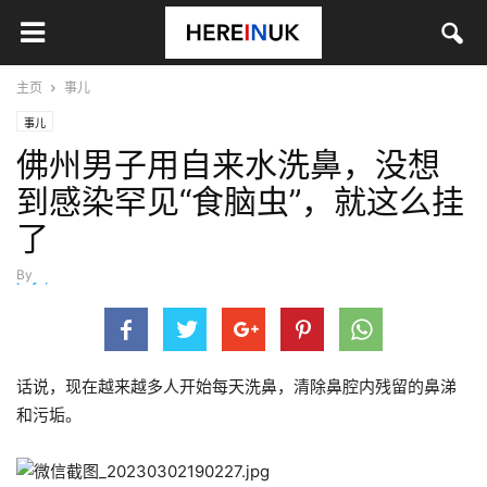
主页
事儿
事儿
佛州男子用自来水洗鼻，没想
到感染罕见“食脑虫”，就这么挂
了
By
hefei
-
3月 3, 2023
话说，现在越来越多人开始每天洗鼻，清除鼻腔内残留的鼻涕
和污垢。