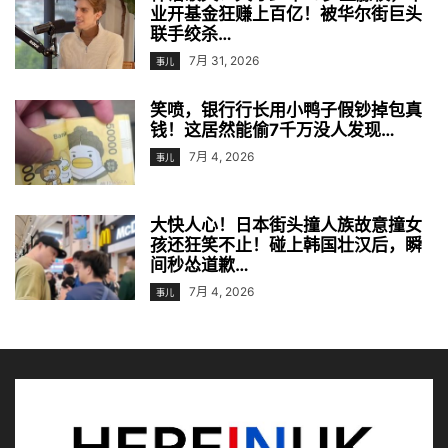
业开基金狂赚上百亿！被华尔街巨头
联手绞杀…
7月 31, 2026
事儿
笑喷，银行行长用小鸭子假钞掉包真
钱！这居然能偷7千万没人发现…
7月 4, 2026
事儿
大快人心！日本街头撞人族故意撞女
孩还狂笑不止！碰上韩国壮汉后，瞬
间秒怂道歉…
7月 4, 2026
事儿