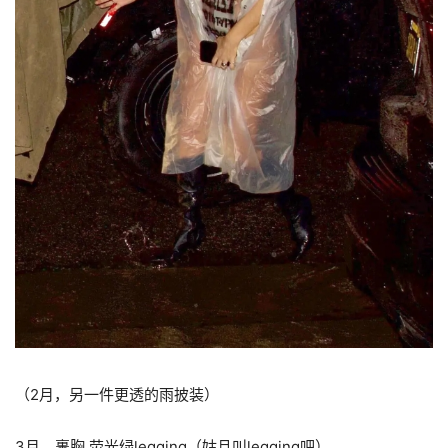
（2月，另一件更透的雨披装）
3月，裹胸 荧光绿legging（姑且叫legging吧）。