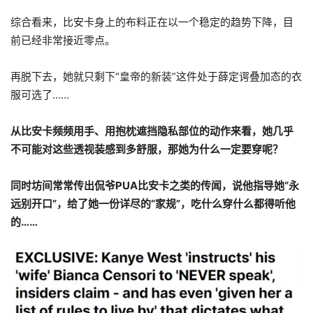
综合看来，比安卡身上的布料正在以一个稳定的趋势下降，目
前已经非常接近零点。
再脱下去，她就只剩下“皇帝的新装”这件处于薛定谔叠加态的衣
服可选了……
从比安卡频频用手、用抱枕遮挡隐私部位的动作来看，她几乎
不可能对这些透视装感到多舒服，那她为什么一定要穿呢？
同时坊间常常传出侃爷PUA比安卡之类的传闻，说他指导她“永
远别开口”，给了她一份详尽的“家规”，吃什么穿什么都得听他
的……