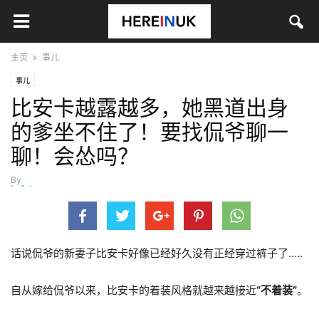
主页
事儿
事儿
比安卡越露越多，她黑道出身
的爹坐不住了！要找侃爷聊一
聊！会怂吗？
By
hefei
-
3月 23, 2024
话说侃爷的新妻子比安卡好像已经好久没有正经穿过裤子了…..
自从嫁给侃爷以来，比安卡的着装风格就越来越接近
“不着装”
。