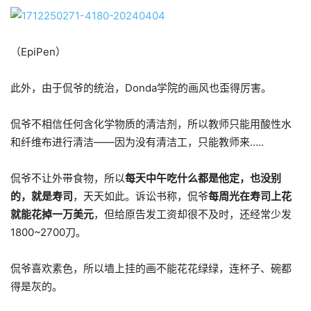
（EpiPen）
此外，由于侃爷的统治，Donda学院的画风也歪得厉害。
侃爷不相信任何含化学物质的清洁剂，所以教师只能用酸性水
和纤维布进行清洁——因为没有清洁工，只能教师来…..
侃爷不让外带食物，所以
每天中午吃什么都是他定，也没别
的，就是寿司
，天天如此。诉讼书称，侃爷
每周光在寿司上花
就能花掉一万美元
，但给原告发工资却很不及时，还经常少发
1800~2700刀。
侃爷喜欢素色，所以墙上挂的画不能花花绿绿，连杯子、碗都
得是灰的。