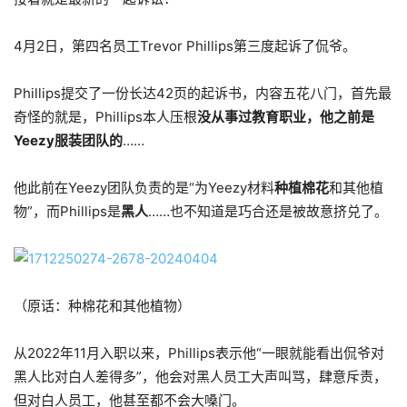
4月2日，第四名员工Trevor Phillips第三度起诉了侃爷。
Phillips提交了一份长达42页的起诉书，内容五花八门，首先最
奇怪的就是，Phillips本人压根
没从事过教育职业，他之前是
Yeezy服装团队的
……
他此前在Yeezy团队负责的是“为Yeezy材料
种植棉花
和其他植
物”，而Phillips是
黑人
……也不知道是巧合还是被故意挤兑了。
（原话：种棉花和其他植物）
从2022年11月入职以来，Phillips表示他“一眼就能看出侃爷对
黑人比对白人差得多”，他会对黑人员工大声叫骂，肆意斥责，
但对白人员工，他甚至都不会大嗓门。