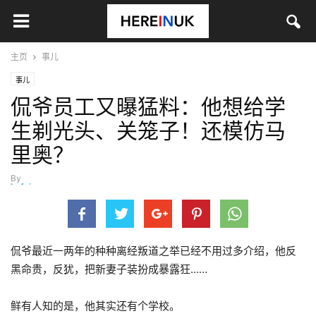
主页
事儿
事儿
侃爷员工又曝猛料：他想给学
生剃光头、关笼子！还模仿马
里奥？
By
hefei
-
4月 5, 2024
侃爷最近一两年的种种离经叛道之举已经不用过多介绍，他反
黑命贵，反犹，把新妻子装扮成暴露狂……
鲜有人知的是，他其实还有个学校。