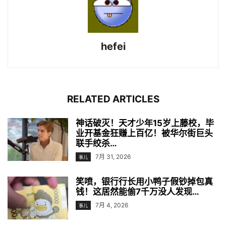
hefei
RELATED ARTICLES
神话破灭！天才少年15岁上藤校，毕
业开基金狂赚上百亿！被华尔街巨头
联手绞杀…
7月 31, 2026
事儿
笑喷，银行行长用小鸭子假钞掉包真
钱！这居然能偷7千万没人发现…
7月 4, 2026
事儿