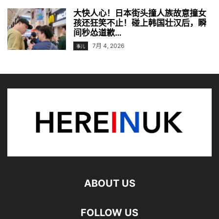
大快人心！日本街头撞人族故意撞女
孩还狂笑不止！碰上韩国壮汉后，瞬
间秒怂道歉…
7月 4, 2026
事儿
ABOUT US
FOLLOW US