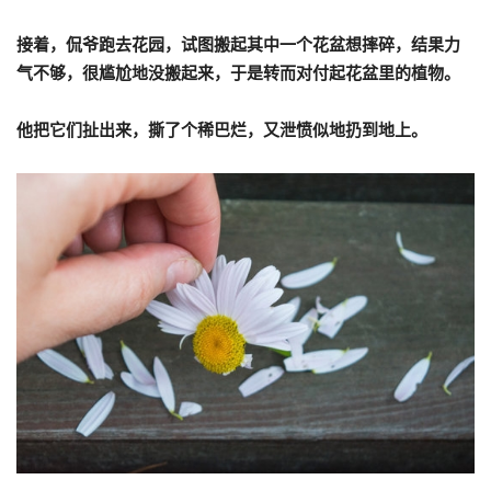
接着，侃爷跑去花园，试图搬起其中一个花盆想摔碎，结果力
气不够，很尴尬地没搬起来，于是转而对付起花盆里的植物。
他把它们扯出来，撕了个稀巴烂，又泄愤似地扔到地上。