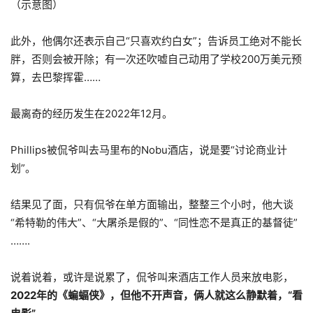
（示意图）
此外，他偶尔还表示自己“只喜欢约白女”；告诉员工绝对不能长
胖，否则会被开除；有一次还吹嘘自己动用了学校200万美元预
算，去巴黎挥霍……
最离奇的经历发生在2022年12月。
Phillips被侃爷叫去马里布的Nobu酒店，说是要“讨论商业计
划”。
结果见了面，只有侃爷在单方面输出，整整三个小时，他大谈
“希特勒的伟大”、“大屠杀是假的”、“同性恋不是真正的基督徒”
…….
说着说着，或许是说累了，侃爷叫来酒店工作人员来放电影，
2022年的《蝙蝠侠》，但他不开声音，俩人就这么静默着，“看