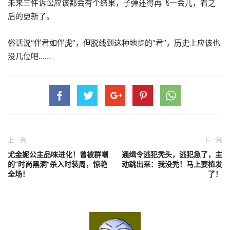
未来三件诉讼应该都会有个结果，子弹还得再飞一会儿，看之
后的更新了。
俗话说“伴君如伴虎”，但脱线到这种地步的“君”，历史上应该也
没几位吧……
上一篇
下一篇
尤金妮公主品味进化！曾被群嘲
通缉令逃犯秃头，逃犯急了，主
的“时尚黑洞”杀入时装周，惊艳
动跳出来：我没秃！马上要植发
全场！
了！