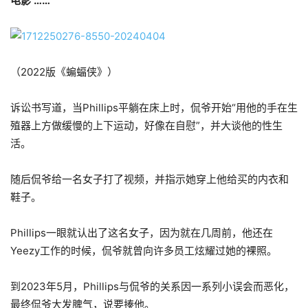
电影”……
（2022版《蝙蝠侠》）
诉讼书写道，当Phillips平躺在床上时，侃爷开始“用他的手在生
殖器上方做缓慢的上下运动，好像在自慰”，并大谈他的性生
活。
随后侃爷给一名女子打了视频，并指示她穿上他给买的内衣和
鞋子。
Phillips一眼就认出了这名女子，因为就在几周前，他还在
Yeezy工作的时候，侃爷就曾向许多员工炫耀过她的裸照。
到2023年5月，Phillips与侃爷的关系因一系列小误会而恶化，
最终侃爷大发脾气，说要揍他。