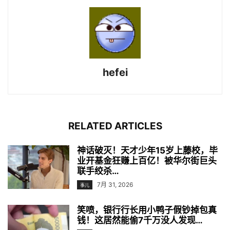
hefei
RELATED ARTICLES
神话破灭！天才少年15岁上藤校，毕
业开基金狂赚上百亿！被华尔街巨头
联手绞杀…
7月 31, 2026
事儿
笑喷，银行行长用小鸭子假钞掉包真
钱！这居然能偷7千万没人发现…