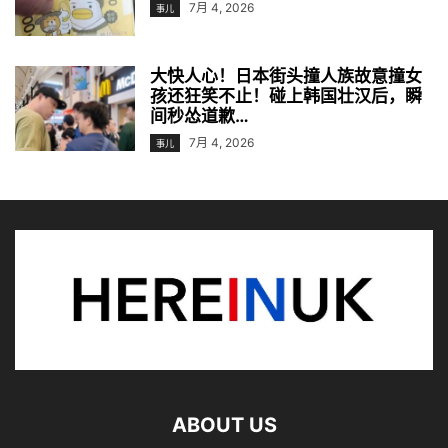
7月 4, 2026
事儿
大快人心！日本街头撞人族故意撞女
孩还狂笑不止！碰上韩国壮汉后，瞬
间秒怂道歉…
7月 4, 2026
事儿
ABOUT US