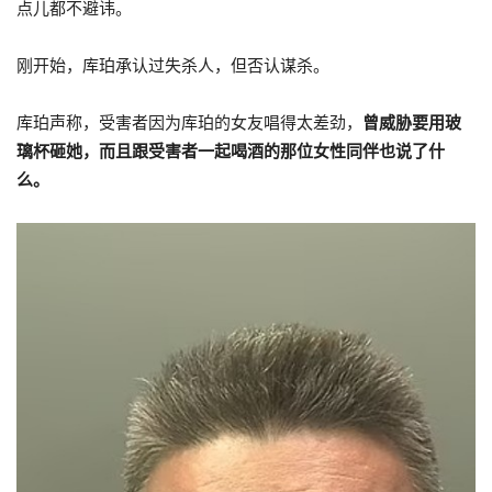
点儿都不避讳。
刚开始，库珀承认过失杀人，但否认谋杀。
库珀声称，受害者因为库珀的女友唱得太差劲，
曾威胁要用玻
璃杯砸她，而且跟受害者一起喝酒的那位女性同伴也说了什
么。