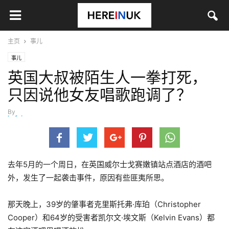
主页
事儿
事儿
英国大叔被陌生人一拳打死，
只因说他女友唱歌跑调了？
By
hefei
-
1月 5, 2025
去年5月的一个周日，在英国威尔士戈赛嫩镇站点酒店的酒吧
外，发生了一起袭击事件，原因有些匪夷所思。
那天晚上，39岁的肇事者克里斯托弗·库珀（Christopher
Cooper）和64岁的受害者凯尔文·埃文斯（Kelvin Evans）都