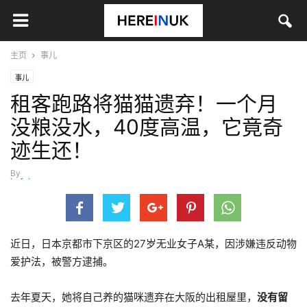
主页
事儿
事儿
租客跑路将猫猫遗弃！一个月
没粮没水，40度高温，它竟奇
迹生还！
By
hefei
-
2月 5, 2025
近日，日本京都市下京区的27岁无业女子A某，因涉嫌违反动物
爱护法，被警方逮捕。
去年夏天，她将自己养的猫咪遗弃在大阪的出租屋里，
没有留