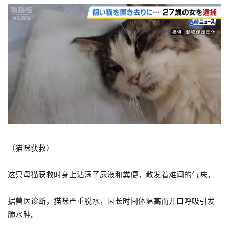
（猫咪获救）
这只母猫获救时身上沾满了尿液和粪便，散发着难闻的气味。
据兽医诊断，猫咪严重脱水，因长时间体温高而开口呼吸引发
肺水肿。