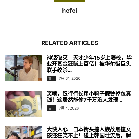
hefei
RELATED ARTICLES
神话破灭！天才少年15岁上藤校，毕
业开基金狂赚上百亿！被华尔街巨头
联手绞杀…
7月 31, 2026
事儿
笑喷，银行行长用小鸭子假钞掉包真
钱！这居然能偷7千万没人发现…
7月 4, 2026
事儿
大快人心！日本街头撞人族故意撞女
孩还狂笑不止！碰上韩国壮汉后，瞬