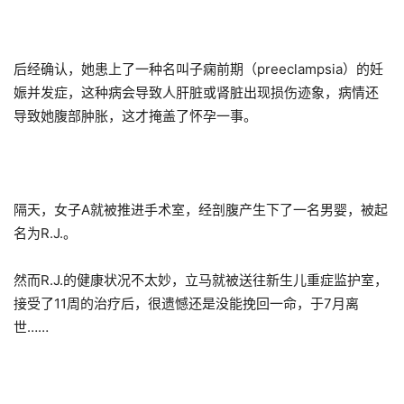
后经确认，她患上了一种名叫子痫前期（preeclampsia）的妊
娠并发症，这种病会导致人肝脏或肾脏出现损伤迹象，病情还
导致她腹部肿胀，这才掩盖了怀孕一事。
隔天，女子A就被推进手术室，经剖腹产生下了一名男婴，被起
名为R.J.。
然而R.J.的健康状况不太妙，立马就被送往新生儿重症监护室，
接受了11周的治疗后，很遗憾还是没能挽回一命，于7月离
世……