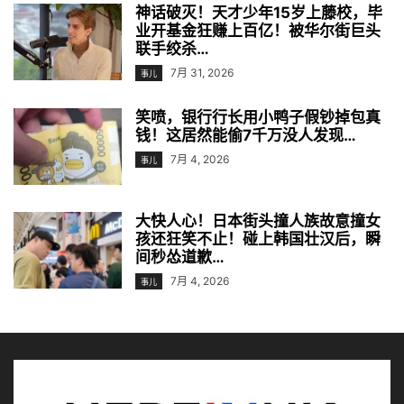
神话破灭！天才少年15岁上藤校，毕
业开基金狂赚上百亿！被华尔街巨头
联手绞杀…
7月 31, 2026
事儿
笑喷，银行行长用小鸭子假钞掉包真
钱！这居然能偷7千万没人发现…
7月 4, 2026
事儿
大快人心！日本街头撞人族故意撞女
孩还狂笑不止！碰上韩国壮汉后，瞬
间秒怂道歉…
7月 4, 2026
事儿