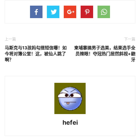
上一篇
下一篇
马斯克与13孩妈勾搭短信曝！如
柬埔寨搞男子选美，结果选手全
今将对簿公堂！这，被仙人跳了
员辣眼！夺冠热门居然斜视+龅
啊？
牙
hefei