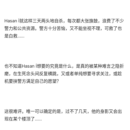
Hasan İ就这样三天两头地自杀，每次都大张旗鼓，浪费了不少
警力和公共资源。警方十分苦恼，又不能坐视不理，可救了也
是白救……
也不知道Hasan İ想要的究竟是什么，是真的被某种难言之隐折
磨，在生死念头间反复横跳，又或者单纯想要寻求关注，或趁
机要挟警方满足自己的愿望？
这很难评。唯一可以确定的是，过不了几天，他的身影又会出
现在某个楼顶了……