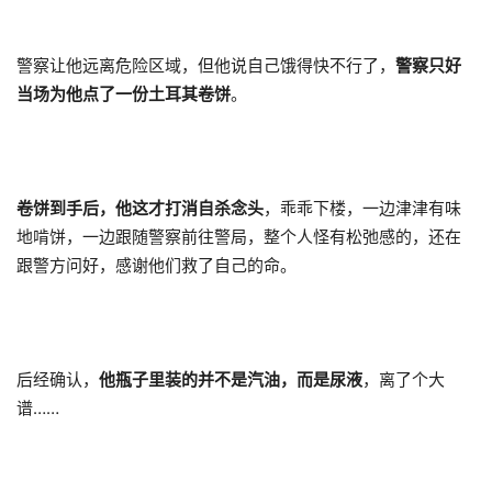
警察让他远离危险区域，但他说自己饿得快不行了，
警察只好
当场为他点了一份土耳其卷饼
。
卷饼到手后，他这才打消自杀念头
，乖乖下楼，一边津津有味
地啃饼，一边跟随警察前往警局，整个人怪有松弛感的，还在
跟警方问好，感谢他们救了自己的命。
后经确认，
他瓶子里装的并不是汽油，而是尿液
，离了个大
谱……