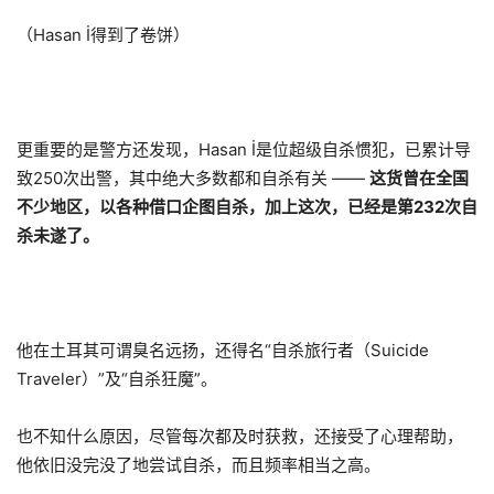
（Hasan İ得到了卷饼）
更重要的是警方还发现，Hasan İ是位超级自杀惯犯，已累计导
致250次出警，其中绝大多数都和自杀有关 ——
这货曾在全国
不少地区，
以各种借口企图自杀
，加上这次，已经是第232次自
杀未遂了。
他在土耳其可谓臭名远扬，还得名“自杀旅行者（Suicide
Traveler）”及“自杀狂魔”。
也不知什么原因，尽管每次都及时获救，还接受了心理帮助，
他依旧没完没了地尝试自杀，而且频率相当之高。