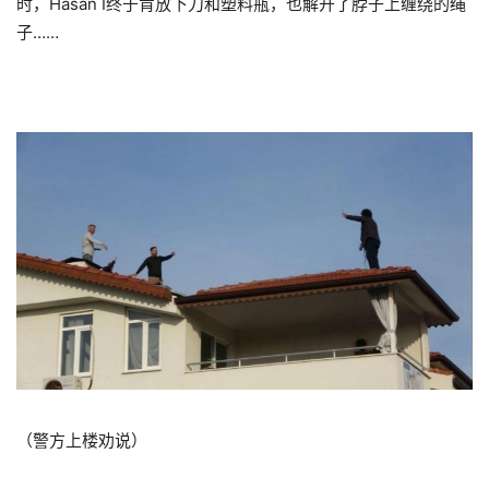
时，Hasan İ终于肯放下刀和塑料瓶，也解开了脖子上缠绕的绳
子……
（警方上楼劝说）