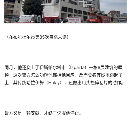
（在布尔杜尔市第85次自杀未遂）
同月，他还爬上了伊斯帕尔塔市（Isparta）一栋8层建筑的屋
顶，这次警方怎么劝解他都拒绝回应，反而莫名其妙地跳起了
土耳其传统哈拉伊舞（Halay），还做出用头撞碎瓦片的动作。
警方又是一顿安慰，才终于说服他停止。