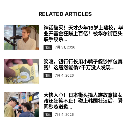
RELATED ARTICLES
神话破灭！天才少年15岁上藤校，毕
业开基金狂赚上百亿！被华尔街巨头
联手绞杀…
7月 31, 2026
事儿
笑喷，银行行长用小鸭子假钞掉包真
钱！这居然能偷7千万没人发现…
7月 4, 2026
事儿
大快人心！日本街头撞人族故意撞女
孩还狂笑不止！碰上韩国壮汉后，瞬
间秒怂道歉…
7月 4, 2026
事儿