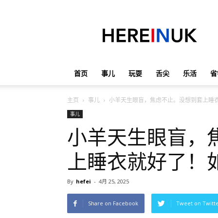
英
国
那
些
事
儿
首页
事儿
玩耍
舌尖
乐活
省
主页
事儿
小羊天生眼盲，焦虑不止。没想到套上睡
事儿
小羊天生眼盲，
上睡衣就好了！
By
hefei
-
4月 25, 2025
Share on Facebook
Tweet on Twitt