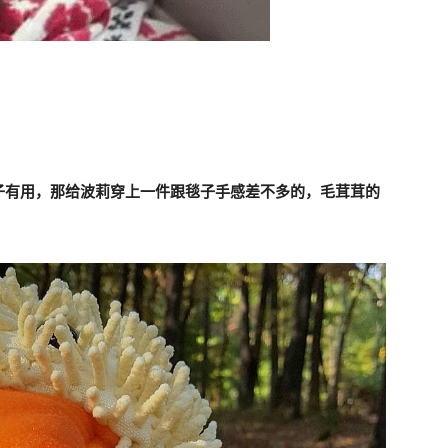
子有用，那给波莉穿上一件跟毯子手感差不多的，毛茸茸的