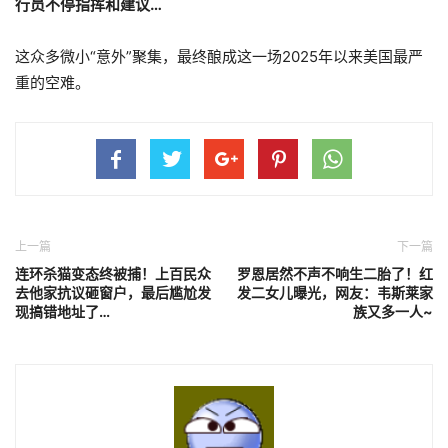
行员不停指挥和建议…
这众多微小“意外”聚集，最终酿成这一场2025年以来美国最严
重的空难。
上一篇
下一篇
连环杀猫变态终被捕！上百民众
罗恩居然不声不响生二胎了！红
去他家抗议砸窗户，最后尴尬发
发二女儿曝光，网友：韦斯莱家
现搞错地址了…
族又多一人~