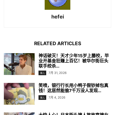
hefei
RELATED ARTICLES
神话破灭！天才少年15岁上藤校，毕
业开基金狂赚上百亿！被华尔街巨头
联手绞杀…
7月 31, 2026
事儿
笑喷，银行行长用小鸭子假钞掉包真
钱！这居然能偷7千万没人发现…
7月 4, 2026
事儿