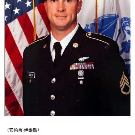
（安德鲁·伊维斯）