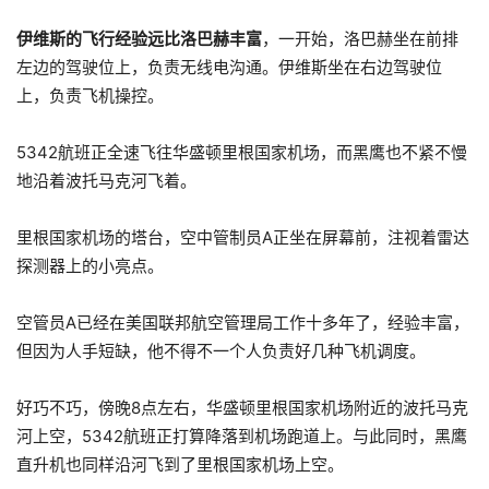
伊维斯的飞行经验远比洛巴赫丰富
，一开始，洛巴赫坐在前排
左边的驾驶位上，负责无线电沟通。伊维斯坐在右边驾驶位
上，负责飞机操控。
5342航班正全速飞往华盛顿里根国家机场，而黑鹰也不紧不慢
地沿着波托马克河飞着。
里根国家机场的塔台，空中管制员A正坐在屏幕前，注视着雷达
探测器上的小亮点。
空管员A已经在美国联邦航空管理局工作十多年了，经验丰富，
但因为人手短缺，他不得不一个人负责好几种飞机调度。
好巧不巧，傍晚8点左右，华盛顿里根国家机场附近的波托马克
河上空，5342航班正打算降落到机场跑道上。与此同时，黑鹰
直升机也同样沿河飞到了里根国家机场上空。