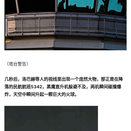
（塔台警告）
几秒后，洛巴赫等人的视线里出现一个庞然大物，那正是在降
落的民航航班5342，黑鹰直升机躲避不及，两机瞬间碰撞爆
炸，天空中瞬间升起一颗巨大的火球。