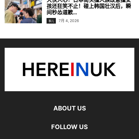
大快人心！日本街头撞人族故意撞女
孩还狂笑不止！碰上韩国壮汉后，瞬
间秒怂道歉…
7月 4, 2026
事儿
ABOUT US
FOLLOW US