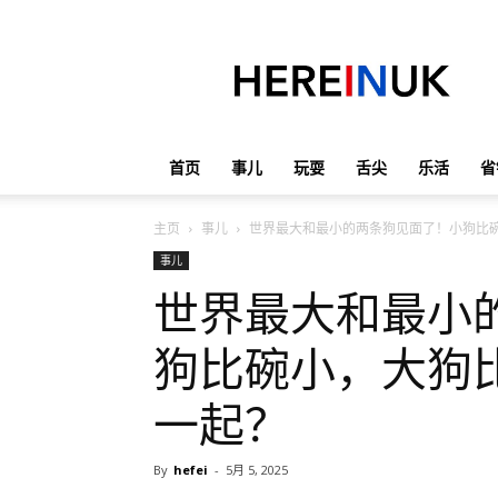
英
国
那
些
事
儿
首页
事儿
玩耍
舌尖
乐活
省
主页
事儿
世界最大和最小的两条狗见面了！小狗比
事儿
世界最大和最小
狗比碗小，大狗
一起？
By
hefei
-
5月 5, 2025