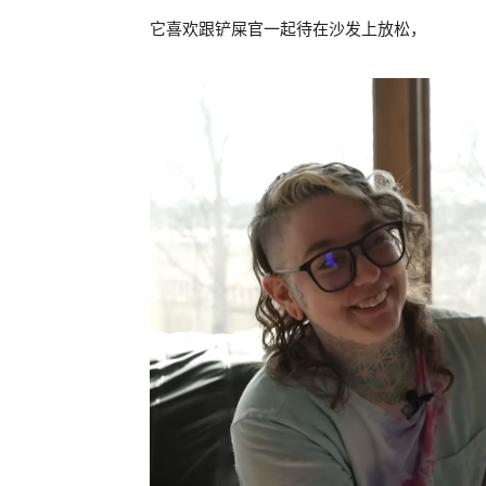
它喜欢跟铲屎官一起待在沙发上放松，