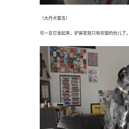
（大丹犬雷吉）
可一旦它坐起来，铲屎官就只有仰望的份儿了