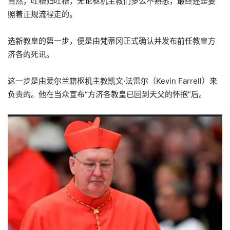
当然，吐槽归吐槽，无论枢机主教们多么不熟悉，最终还是要
照着正规流程走的。
选新教皇的第一步，便是由梵蒂冈正式确认并发布前任教皇方
济各的死讯。
这一步是由爱尔兰籍枢机主教凯文·法雷尔（Kevin Farrell）来
负责的。他在当众宣布“方济各教皇已回到天父的怀抱”后。