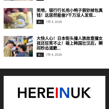
笑喷，银行行长用小鸭子假钞掉包真
钱！这居然能偷7千万没人发现…
7月 4, 2026
事儿
大快人心！日本街头撞人族故意撞女
孩还狂笑不止！碰上韩国壮汉后，瞬
间秒怂道歉…
7月 4, 2026
事儿