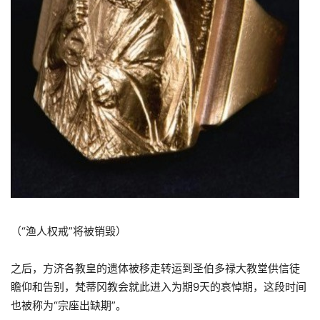
（“渔人权戒”将被销毁）
之后，方济各教皇的遗体被移走转运到圣伯多禄大教堂供信徒
瞻仰和告别，梵蒂冈教会就此进入为期9天的哀悼期，这段时间
也被称为“宗座出缺期”。