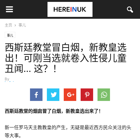
主页
事儿
事儿
西斯廷教堂冒白烟，新教皇选
出！可刚当选就卷入性侵儿童
丑闻… 这？！
By
hefei
-
5月 10, 2025
西斯廷教堂的烟囱冒了白烟，新教皇选出来了！
新一任罗马天主教教皇的产生，无疑是最近西方民众关注的头
等大事。