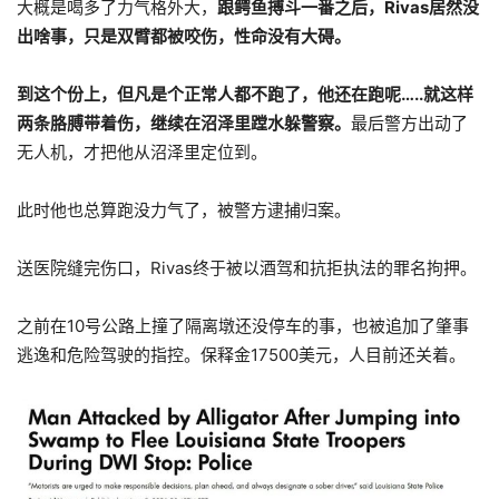
大概是喝多了力气格外大，
跟鳄鱼搏斗一番之后，Rivas居然没
出啥事，只是双臂都被咬伤，性命没有大碍。
到这个份上，但凡是个正常人都不跑了，他还在跑呢…..就这样
两条胳膊带着伤，继续在沼泽里蹚水躲警察。
最后警方出动了
无人机，才把他从沼泽里定位到。
此时他也总算跑没力气了，被警方逮捕归案。
送医院缝完伤口，Rivas终于被以酒驾和抗拒执法的罪名拘押。
之前在10号公路上撞了隔离墩还没停车的事，也被追加了肇事
逃逸和危险驾驶的指控。保释金17500美元，人目前还关着。