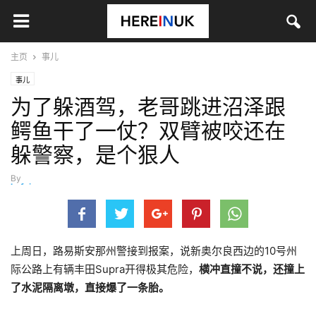
主页
事儿
事儿
为了躲酒驾，老哥跳进沼泽跟
鳄鱼干了一仗？双臂被咬还在
躲警察，是个狠人
By
hefei
-
6月 10, 2026
上周日，路易斯安那州警接到报案，说新奥尔良西边的10号州
际公路上有辆丰田Supra开得极其危险，
横冲直撞不说，还撞上
了水泥隔离墩，直接爆了一条胎。