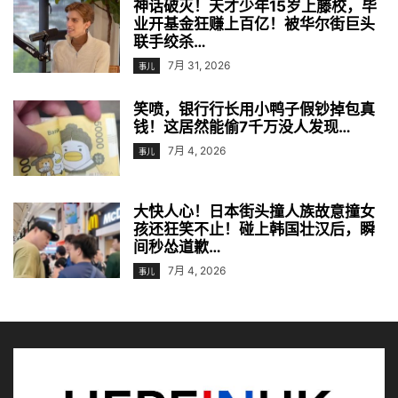
神话破灭！天才少年15岁上藤校，毕
业开基金狂赚上百亿！被华尔街巨头
联手绞杀…
7月 31, 2026
事儿
笑喷，银行行长用小鸭子假钞掉包真
钱！这居然能偷7千万没人发现…
7月 4, 2026
事儿
大快人心！日本街头撞人族故意撞女
孩还狂笑不止！碰上韩国壮汉后，瞬
间秒怂道歉…
7月 4, 2026
事儿