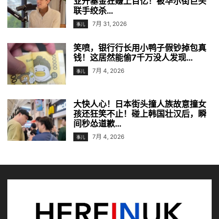
业开基金狂赚上百亿！被华尔街巨头
联手绞杀…
7月 31, 2026
事儿
笑喷，银行行长用小鸭子假钞掉包真
钱！这居然能偷7千万没人发现…
7月 4, 2026
事儿
大快人心！日本街头撞人族故意撞女
孩还狂笑不止！碰上韩国壮汉后，瞬
间秒怂道歉…
7月 4, 2026
事儿