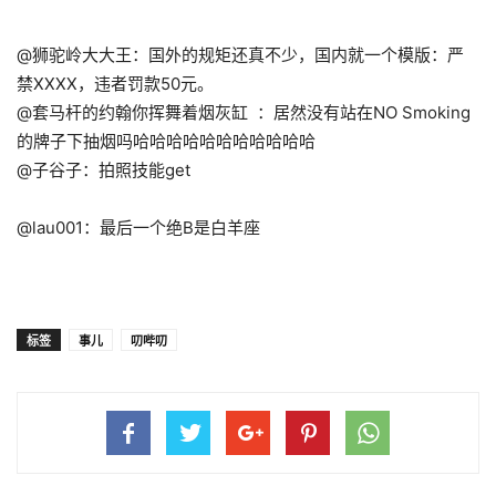
@狮驼岭大大王：国外的规矩还真不少，国内就一个模版：严
禁XXXX，违者罚款50元。
@套马杆的约翰你挥舞着烟灰缸 ：居然没有站在NO Smoking
的牌子下抽烟吗哈哈哈哈哈哈哈哈哈哈哈
@子谷子：拍照技能get
@lau001：最后一个绝B是白羊座
标签
事儿
叨哔叨