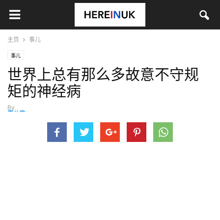
主页
事儿
事儿
世界上总有那么多故意不守规
矩的神经病
By
事儿君
-
3月 28, 2014