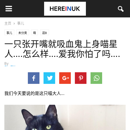
主页
事儿
事儿
未分类
萌
逗B
一只张开嘴就吸血鬼上身喵星
人….怎么样….爱我你怕了吗….
By
ShaTY
-
11月 2, 2016
我们今天要说的是这只喵大人…