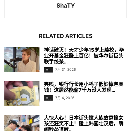
ShaTY
RELATED ARTICLES
神话破灭！天才少年15岁上藤校，毕
业开基金狂赚上百亿！被华尔街巨头
联手绞杀…
7月 31, 2026
事儿
笑喷，银行行长用小鸭子假钞掉包真
钱！这居然能偷7千万没人发现…
7月 4, 2026
事儿
大快人心！日本街头撞人族故意撞女
孩还狂笑不止！碰上韩国壮汉后，瞬
间秒怂道歉…