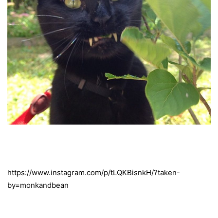
https://www.instagram.com/p/tLQKBisnkH/?taken-
by=monkandbean