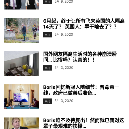
5月 9, 2020
事儿
6月起，终于让所有飞来英国的人隔离
14天了？ 英国人：早干啥去了？？
5月 9, 2020
事儿
国外网友隔离生活时的各种崩溃瞬
间… 比惨吗？认真的！！
5月 3, 2020
事儿
Boris回忆新冠入院细节：曾命悬一
线，政府已做善后准备…
5月 3, 2020
事儿
Boris迫不及待复出！然而就已面对这
辈子最艰难的抉择…