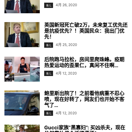
4月 26, 2020
事儿
英国新冠死亡破2万，未来复工优先还
是抗疫优先？！英国民众：我出门优
先！
4月 25, 2020
事儿
后院跑马拉松，房间里爬珠峰。疫期
热爱运动的歪果仁，真闲不住啊…
4月 12, 2020
事儿
鲍里斯出院了！之前看他病重不忍心
喷，现在好转了，网友们也开始不客
气了…
4月 12, 2020
事儿
Gucci家族”黑寡妇”: 买凶杀夫，现在