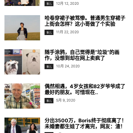
12月 12, 2020
事儿
哈卷穿裙子被骂惨。普通男生穿裙子
上街会怎样？这小哥做了个实验
11月 22, 2020
事儿
随手涂鸦，自己觉得是“垃圾”的画
作，没想到却在网上卖疯了
10月 24, 2020
事儿
偶然相遇，4岁女孩和82岁爷爷成了
最好的朋友。可惜现在..
5月 9, 2020
事儿
分出3500万，Boris终于彻底离了！
未婚妻都生娃了才离完，网友：渣！