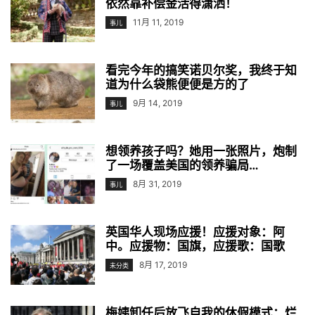
依然靠补偿金活得潇洒！
11月 11, 2019
事儿
看完今年的搞笑诺贝尔奖，我终于知
道为什么袋熊便便是方的了
9月 14, 2019
事儿
想领养孩子吗？她用一张照片，炮制
了一场覆盖美国的领养骗局…
8月 31, 2019
事儿
英国华人现场应援！应援对象：阿
中。应援物：国旗，应援歌：国歌
8月 17, 2019
未分类
梅姨卸任后放飞自我的休假模式：烂