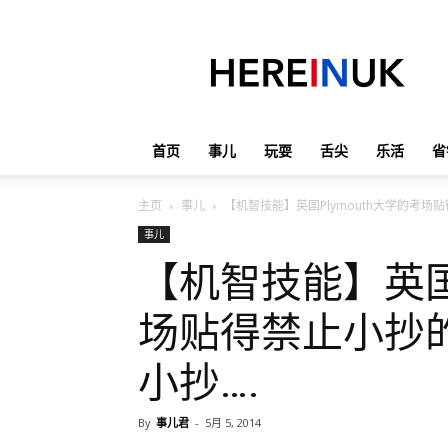
英
国
那
些
事
儿
首页
事儿
玩耍
舌尖
乐活
省
主页
事儿
【机智技能】英国Plymouth大学的考场贴
事儿
【机智技能】英国P
场贴得禁止小抄的
小抄….
By
事儿君
-
5月 5, 2014