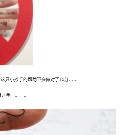
上这只小抄手的帮助下多做对了10分……
帝之手。。。。