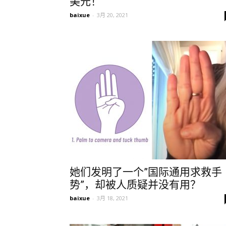
美元！
baixue
-
3月 20, 2021
她们发明了一个”国际通用求救手
势”，却被人质疑并没有用？
baixue
-
3月 18, 2021