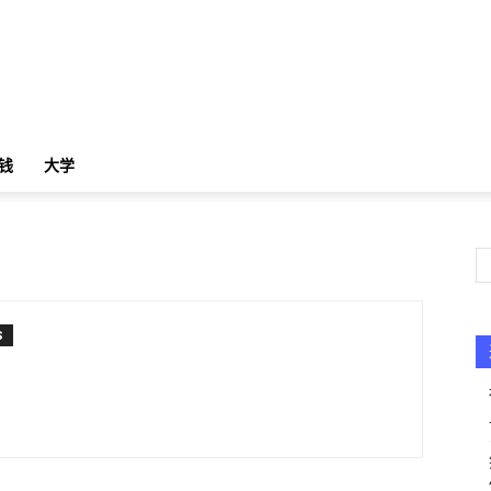
钱
大学
S