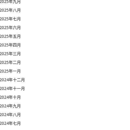
2025年九月
2025年八月
2025年七月
2025年六月
2025年五月
2025年四月
2025年三月
2025年二月
2025年一月
2024年十二月
2024年十一月
2024年十月
2024年九月
2024年八月
2024年七月