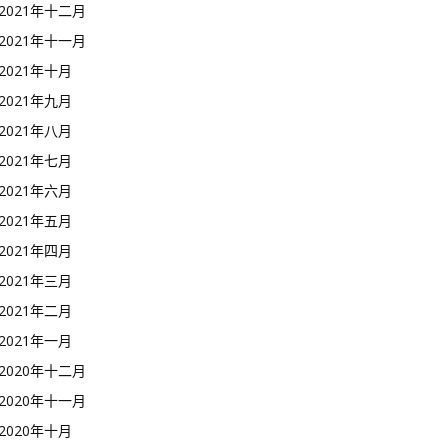
2021年十二月
2021年十一月
2021年十月
2021年九月
2021年八月
2021年七月
2021年六月
2021年五月
2021年四月
2021年三月
2021年二月
2021年一月
2020年十二月
2020年十一月
2020年十月