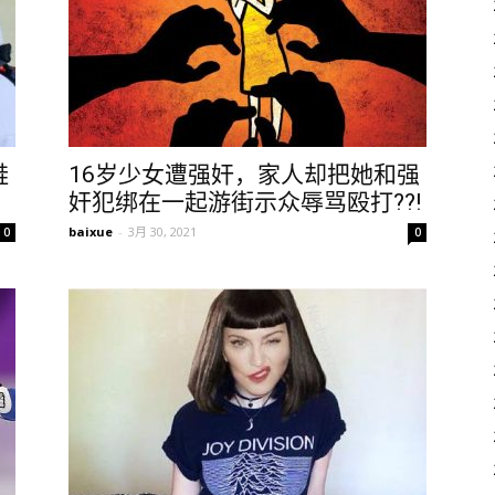
鞋
16岁少女遭强奸，家人却把她和强
奸犯绑在一起游街示众辱骂殴打??!
baixue
-
3月 30, 2021
0
0