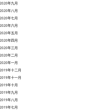
2020年九月
2020年八月
2020年七月
2020年六月
2020年五月
2020年四月
2020年三月
2020年二月
2020年一月
2019年十二月
2019年十一月
2019年十月
2019年九月
2019年八月
2019年七月