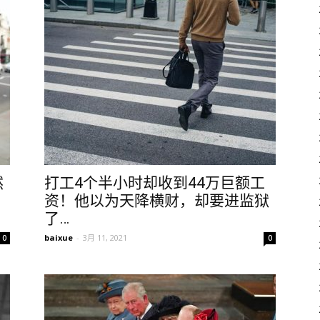
然
打工4个半小时却收到44万巨额工
资！他以为天降横财，却要进监狱
了…
baixue
-
3月 11, 2021
0
0