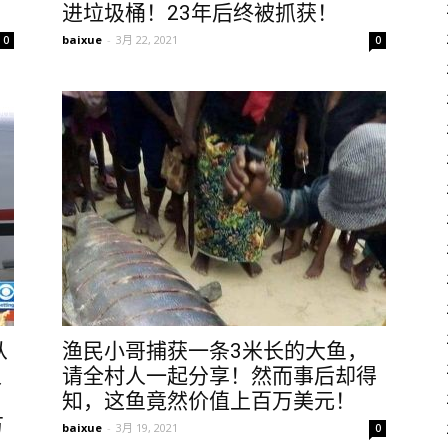
进垃圾桶！23年后终被抓获！
baixue
-
3月 22, 2021
0
0
从
渔民小哥捕获一条3米长的大鱼，
人
请全村人一起分享！然而事后却得
知，这鱼竟然价值上百万美元！
万
baixue
-
3月 19, 2021
0