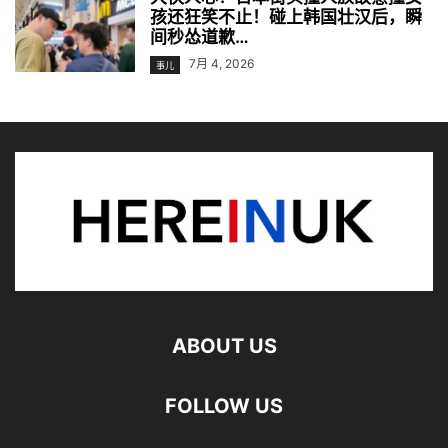
孩还狂笑不止！碰上韩国壮汉后，瞬
间秒怂道歉…
7月 4, 2026
事儿
ABOUT US
FOLLOW US