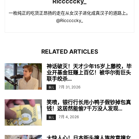
Ricccccky_
一枚纯正的吃货正昂扬的走在从女汉子进化成真汉子的道路上。
@Ricccccky_
RELATED ARTICLES
神话破灭！天才少年15岁上藤校，毕
业开基金狂赚上百亿！被华尔街巨头
联手绞杀…
7月 31, 2026
事儿
笑喷，银行行长用小鸭子假钞掉包真
钱！这居然能偷7千万没人发现…
7月 4, 2026
事儿
大快人心！日本街头撞人族故意撞女