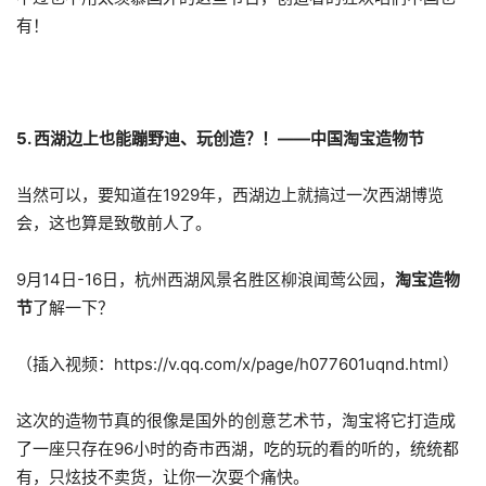
有！
5. 西湖边上也能蹦野迪、玩创造？！——中国淘宝造物节
当然可以，要知道在1929年，西湖边上就搞过一次西湖博览
会，这也算是致敬前人了。
9月14日-16日，杭州西湖风景名胜区柳浪闻莺公园，
淘宝造物
节
了解一下？
（插入视频：https://v.qq.com/x/page/h077601uqnd.html）
这次的造物节真的很像是国外的创意艺术节，淘宝将它打造成
了一座只存在96小时的奇市西湖，吃的玩的看的听的，统统都
有，只炫技不卖货，让你一次耍个痛快。