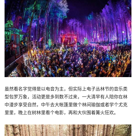
虽然看名字觉得是以电音为主，但实际上电子丛林节的音乐类
型包罗万象，活动更是多到数不过来，一大清早有人陪你在林
中漫步享受自然，中午去大帐篷里做个林间瑜伽或者学个尤克
里里，晚上在树林里看个电影，再和大伙围着篝火狂欢。