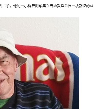
ods）去世了。他的一小群亲朋聚集在当地教堂墓园一块新挖的墓