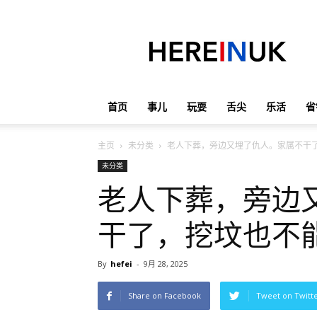
英
国
那
些
事
儿
首页
事儿
玩耍
舌尖
乐活
省
主页
未分类
老人下葬，旁边又埋了仇人。家属不干
未分类
老人下葬，旁边
干了，挖坟也不
By
hefei
-
9月 28, 2025
Share on Facebook
Tweet on Twitt