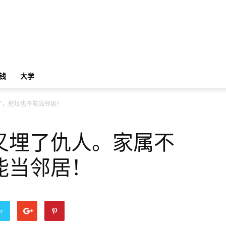
钱
大学
了，挖坟也不能当邻居！
又埋了仇人。家属不
能当邻居！
er